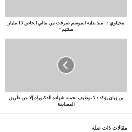
:
"
م
ن
محياوي : "منذ بداية الموسم صرفت من مالي الخاص 13 مليار
ذ
سنتيم"
ب
د
ب
ا
ن
ي
ز
ة
ي
ا
ا
ل
ن
م
ي
و
ؤ
س
ك
م
د
بن زيان يؤكد : لا توظيف لحملة شهادة الدكتوراه إلا عن طريق
ص
:
المسابقة
ر
ل
ف
ا
ت
ت
مقالات ذات صلة
م
و