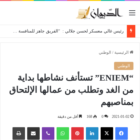
القائمة
رئيس غالي معسكر لحسن جلالي : “الفريق جاهز للمنافسة والهدف استعادة مكانة “الغالي” بين الكبار”
الرئيسية
/
الوطني
الوطني
“ENIEM” تستأنف نشاطها بداية
من الغد وتطلب من عمالها الإلتحاق
بمناصبهم
2021-01-02
0
168
أقل من دقيقة
فيسبوك
‫X
لينكدإن
بينتيريست
واتساب
ڤايبر
مشاركة عبر البريد
طباعة