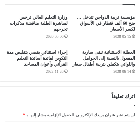
ن
ظ
م
ي
ا
ف
مؤسسة تربية الدواجن تتدخل …
وزارة التعليم العالي ترخص
ل
ل
ضخ 60 ألف قنطار في الأسواق
لمباشرة الطلبة مناقشة مذكرات
ي
ح
لكسر الأسعار
تخرجهم
ا
م
2020-05-06
2020-05-15
ل
ل
خ
ة
العطلة الاستثنائية تبقى سارية
إجراء استثنائي يقضي بتقليص مدة
ا
ش
المفعول بالنسبة إلى الحوامل
التكوين لفائدة أساتذة التعليم
ص
ه
واللواتي يتكفلن بتربية أطفال صغار
القرآني وأعوان المساجد
1
ا
2022-11-26
2020-06-14
3
د
م
ة
ل
ا
ي
ل
اترك تعليقاً
ا
د
ر
ك
س
ت
لن يتم نشر عنوان بريدك الإلكتروني.
الحقول الإلزامية مشار إليها بـ
*
ن
و
ا
ت
ر
ي
ا
ل
م