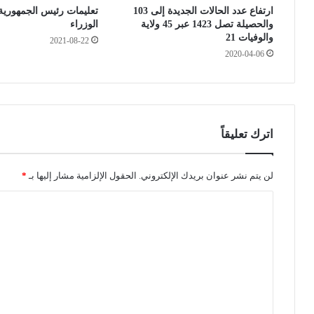
ارتفاع عدد الحالات الجديدة إلى 103
تعليمات رئيس الجمهوري
ن
م
والحصيلة تصل 1423 عبر 45 ولاية
الوزراء
خ
ض
والوفيات 21
2021-08-22
ل
ا
2020-04-06
ا
ن
ل
ف
ر
ي
م
ا
ض
ل
ا
ع
اترك تعليقاً
ن
د
ي
د
لن يتم نشر عنوان بريدك الإلكتروني.
الحقول الإلزامية مشار إليها بـ
*
م
ا
ن
ا
ل
ل
ت
د
و
ع
ل
ل
ا
ي
ل