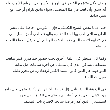
وظف لأوّل مرّة مع الخضر في الرواق الأيسر بدل الرواق الأيمن، ولو
أنه سبق وأن لعب في هذا المنصب، سواء بنادي بارادو أو حتى مع
نيس سابقا.
حتى فيما يخص النسج التكتيكي، فإن “الكوتش” حافظ على نفس
الطريقة التي لعب بها لقاء الذهاب، والهدف الذي أحرزه سليماني
في “جابوما”، هو الذي دفع بالناخب الوطني أن لا يغيّر الخطة اللعب
ب3-4-3.
وكما كان منتظرا فإن اللقاء أجري تحت حضور جماهيري كبير بملعب
مصطفى تشاكر، الذي كان ممتلئ عن آخره ساعات قبل بداية
المواجهة، هم الذين كانوا السند الكبير لرفقاء رياض محرز طيلة
مجريات اللقاء.
في الدقيقة الثانية، تأتي أوّل فرصة للخضر، إثر ركنية وعمل فني رائع
من بلايلي، الذي يفتح، أونانا لم يتحكم في الكرة، التي تعود
لسليماني، الذي أهدر فرصة سانحة لافتتاح باب التهديف.