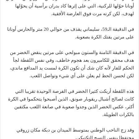
أونانا حوّلها للركنية، التي على إثرها كاد بدران برأسية أن يحوّلها
لهدف، لكن كرته مرت فوق العارضة الأفقية.
في الدقيقة الـ59، سليماني يقذف من حوالي 20 متر والحارس أونانا
على مرتين يفتك الكرة بصعوبة.
في الدقيقة الثامنة والستون مبولحي على مرتين ينقض الخضر من
هدف محقق للكاميرون بعد هجوم خاطف، وفي نفس اللقطة لجأ
الحكم للفار لأنه كان شك أن تكون الكرة لمست يد المدافع ماندي،
لكن لحسن الحظ لم يعلن على أي شيء وتواصل اللعب.
هذه اللقطة أربكت كثيرا الخضر في الفرصة الوحيدة تقريبا التي
كانت لصالح أشبال ريقوبار صونق، الذين أصبحوا يتحكموا في الكرة
أكثر، عكس الخضر الذين وجدوا صعوبة في صانعة اللعب مكتفين
بالكرات الطويلة.
وقد زج الناخب الوطني بمتوسط الميدان بن دبكة مكان زروقي
محتفظا بنفس النسج التكتيكي.