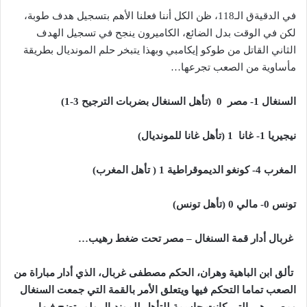
في الدقيةق الـ118، ظن الكل أننا فعلنا الأهم بتسجيل هدف طوبة،
لكن في الوقت بدل الضائع، الكاميرون ينجح في تسجيل الهدف
الثاني القاتل من طوكو إيكامبي وبهذا يتبخر حلم المونديال بطريقة
مأساوية من الصعب تجرعها…
السنغال 1- مصر 0 (تأهل السنغال بضربات الترجيح 3-1)
نيجيريا 1- غانا 1 (تأهل غانا للمونديال)
المغرب 4- كونغو الديموقراطية 1 ( تأهل المغرب)
تونس 0- مالي 0 (تأهل تونس)
غربال أدار قمة السنغال – مصر تحت ضغط رهيب…
تألق ابن الباهية وهران، الحكم مصطفى غربال، الذي أدار مباراة من
الصعب تماما التحكم فيها ويتعلق الأمر بالقمة التي جمعت السنغال