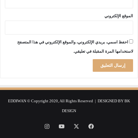
ة
س
الموقع الإلكتروني
ج
ا
ئ
ر
احفظ اسمي، بريدي الإلكتروني، والموقع الإلكتروني في هذا المتصفح
و
م
لاستخدامها المرة المقبلة في تعليقي.
ب
ل
غ
2
5
5
م
EDDIWAN © Copyright 2020, All Rights Reserved | DESIGNED BY
BK
ل
ي
DESIGN
و
ن
فيسبوك
‫X
‫YouTube
انستقرام
س
ن