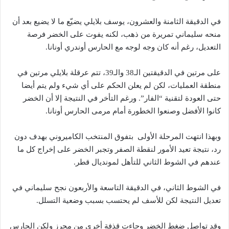
في الدقيقة الثامنة والعشرون، يوسف بلايلي يضيّع ما لا يضيع بعد أن
منحه سليماني تمريرة من ذهب، لكنه يفوت على الخضر فرصة
التعديل، رغم أنه كان وجه لوجه مع الحارس أوندري أونانا.
على مرتين في الدقيقتين الـ38 والـ39، تتم عرقلة بلايلي مرتين في
منطقة العمليات، لكن لم يعلن الحكم على أي شيء ولم يتم أيضا
حتى العودة لتقنية “الفار”. ورغم التأخر في النتيجة إلا أن الخضر
كانوا الأفضل وصنعوا الخطورة أمام مرمى الحارس أونانا.
وبهذا انتهت المرحلة الأولى بتفوق المنتخب الكاميروني بهدف دون
رد، نتيجة تعيد الأمور لنقطة الصفر وتجبر الخضر على إخراج كل ما
عندهم في الشوط الثاني للتأهل لمونديال قطر.
في الشوط الثاني، في الدقيقة التاسعة والأربعون نجح سليماني في
تعديل النتيجة لكن للأسف لم يحتسب بسبب وضعية التسلل.
وقد تواصل ضغط الخضر وجاءت قذفة أخرى من محرز ولكن الحارس