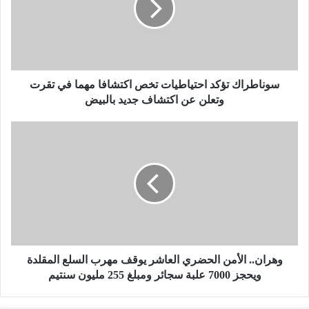
ط
ر
ا
ك
ت
ؤ
سوناطراك تؤكد احتياطيات تخص اكتشافا مهما في تقرت
ك
وتعلن عن اكتشاف جديد بالبيض
د
ا
و
ح
ه
ت
ر
ي
ا
ا
ن
ط
.
ي
.
ا
ا
ت
ل
ت
أ
وهران.. الأمن الحضري العاشر يوقف مهرب السلع المقلدة
خ
م
ويحجز 7000 علبة سجائر ومبلغ 255 مليون سنتيم
ص
ن
ا
ا