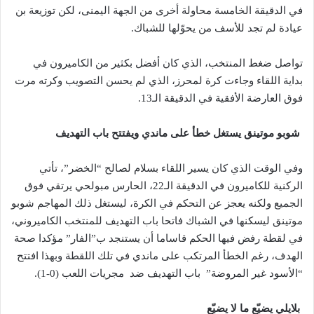
في الدقيقة الخامسة محاولة أخرى من الجهة اليمنى، لكن توزيعة بن
عيادة لم تجد للأسف من يحوّلها للشباك.
تواصل ضغط المنتخب، الذي كان أفضل بكثير من الكاميرون في
بداية اللقاء وجاءت كرة لمحرز، الذي لم يحسن التصويب وكرته مرت
فوق العارضة الأفقية في الدقيقة الـ13.
شوبو موتينق يستغل خطأ على ماندي ويفتتح باب التهديف
وفي الوقت الذي كان يسير اللقاء بسلام لصالح “الخضر”، تأتي
الركنية للكاميرون في الدقيقة الـ22، الحارس مبولحي يرتقي فوق
الجميع ولكنه يعجز عن التحكم في الكرة، ليستغل ذلك المهاجم شوبو
موتينق ليسكنها في الشباك فاتحا باب التهديف للمنتخب الكاميروني،
في لقطة رفض فيها الحكم قاساما أن يستنجد ب”الفار” مؤكدا صحة
الهدف، رغم الخطأ المرتكب على ماندي في تلك اللقطة وبهذا افتتح
“الأسود غير المروضة” باب التهديف ضد مجريات اللعب (0-1).
بلايلي يضيّع ما لا يضيّع