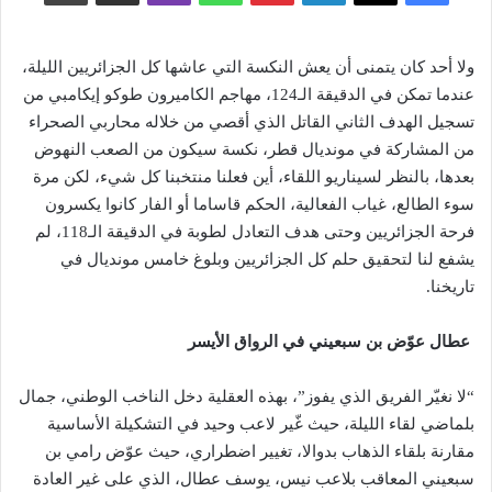
ولا أحد كان يتمنى أن يعش النكسة التي عاشها كل الجزائريين الليلة،
عندما تمكن في الدقيقة الـ124، مهاجم الكاميرون طوكو إيكامبي من
تسجيل الهدف الثاني القاتل الذي أقصي من خلاله محاربي الصحراء
من المشاركة في مونديال قطر، نكسة سيكون من الصعب النهوض
بعدها، بالنظر لسيناريو اللقاء، أين فعلنا منتخبنا كل شيء، لكن مرة
سوء الطالع، غياب الفعالية، الحكم قاساما أو الفار كانوا يكسرون
فرحة الجزائريين وحتى هدف التعادل لطوبة في الدقيقة الـ118، لم
يشفع لنا لتحقيق حلم كل الجزائريين وبلوغ خامس مونديال في
تاريخنا.
عطال عوّض بن سبعيني في الرواق الأيسر
“لا نغيّر الفريق الذي يفوز”، بهذه العقلية دخل الناخب الوطني، جمال
بلماضي لقاء الليلة، حيث غّير لاعب وحيد في التشكيلة الأساسية
مقارنة بلقاء الذهاب بدوالا، تغيير اضطراري، حيث عوّض رامي بن
سبعيني المعاقب بلاعب نيس، يوسف عطال، الذي على غير العادة