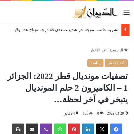
القائمة
نشرية خاصة: موجة حر شديدة تتعدى 45 درجة تجتاح عدة ولايات إلى غاية الاثنين
الرئيسية
/
آخر الأخبار
آخر الأخبار
رياضة
تصفيات مونديال قطر 2022: الجزائر
1 – الكاميرون 2 حلم المونديال
يتبخر في آخر لحظة…
2022-03-29
0
103
4 دقائق
فيسبوك
‫X
لينكدإن
بينتيريست
واتساب
ڤايبر
مشاركة عبر البريد
طباعة