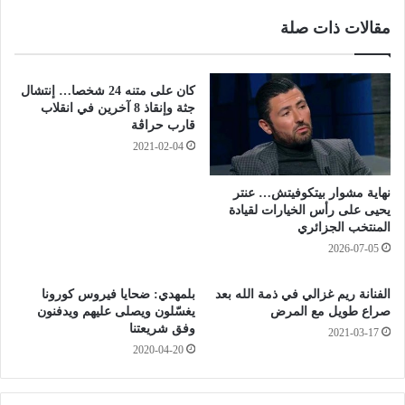
ك
ل
مقالات ذات صلة
ت
ح
ش
ض
ا
ر
ف
ي
كان على متنه 24 شخصا… إنتشال
ا
ا
جثة وإنقاذ 8 آخرين في انقلاب
م
ل
قارب حراڤة
ه
ع
2021-02-04
م
ا
ا
ش
نهاية مشوار بيتكوفيتش… عنتر
ف
ر
يحيى على رأس الخيارات لقيادة
ي
ي
المنتخب الجزائري
ت
و
2026-07-05
ق
ق
ر
ف
ت
الفنانة ريم غزالي في ذمة الله بعد
بلمهدي: ضحايا فيروس كورونا
م
صراع طويل مع المرض
يغسّلون ويصلى عليهم ويدفنون
و
ه
وفق شريعتنا
ت
2021-03-17
ر
2020-04-20
ع
ب
ل
ا
ن
ل