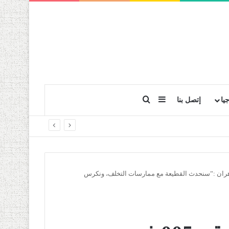
بحث عن
إضافة عمود جانبي
يا
إتصل بنا
ن قائمة “حمس” رقم 005 في إنتخابات Apw وهران :”سنحدث القطيعة مع ممارسات التخلف، ونكرس