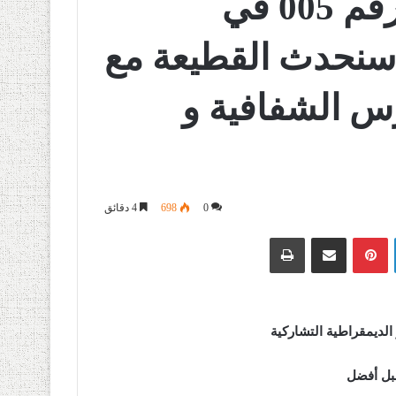
فرسان قائمة “حمس” رقم 005 في
وهران :”سنحدث القطيعة مع
س الشفافية و
0
698
4 دقائق
لينكدإن
بينتيريست
مشاركة عبر البريد
طباعة
قبل أفضل