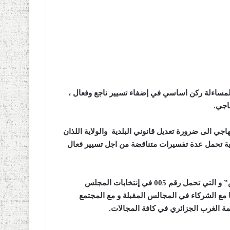
لمساءلة ركن اساسي في إضفاء تسيير ناجع وفعال ،
اجي.
اجي الى ضرورة تعديل قانوني البلدية والولاية اللذان
ية تحمل عدة تفسيرات متناقضة من اجل تسيير فعال
وأعرب المترشح منهاج ابراهيم مفلاح مهاجي ضمن قائمة “حمس” و التي تحمل رقم 005 في إنتخابات المجلس
 مع الشركاء في المجالس المقبلة و مع المجتمع
مة الغرب الجزائري في كافة المجالات.