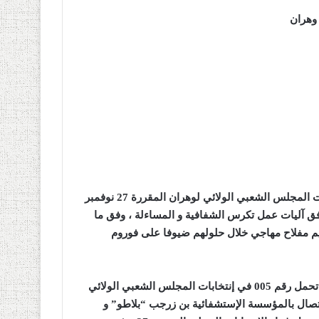
وهران
تدخل قائمة حركة مجتمع السلم التي تحمل رقم 005 في غنتخابات المجلس الشعبي الولائي لوهران المقررة 27 نوفمبر
وفق آليات عمل تكرس الشفافية و المساءلة ، وفق ما
هيم مفلاح مهاجي خلال حلولهم ضيوفا على فوروم
وفي هذا السياق أكد المترشح كمال بابو ضمن قائمة حمس التي تحمل رقم 005 في إنتخابات المجلس الشعبي الولائي
إتصال بالمؤسسة الإستشفائية بن زرجب “بلاطو” و