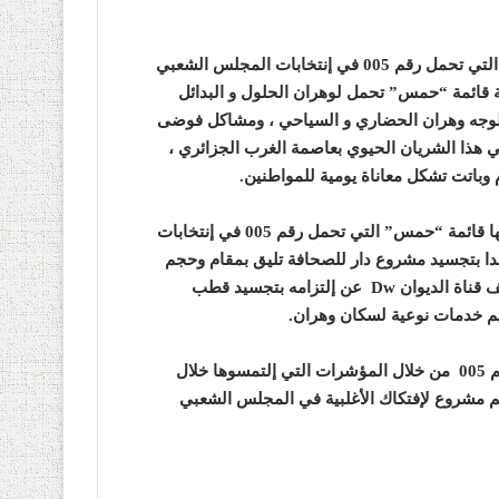
وفي هذا السياق أبرز المترشح كمال بابو ضمن قائمة “حمس” و التي تحمل رقم 005 في إنتخابات المجلس الشعبي
ة قائمة “حمس” تحمل لوهران الحلول و البدائل
 لوجه وهران الحضاري و السياحي ، ومشاكل فوضى
هذا الشريان الحيوي بعاصمة الغرب الجزائري ،
 وباتت تشكل معاناة يومية للمواطنين.
وأبدى المترشح و الإعلامي كمال بابو الحلول والبدائل التي تقدمها قائمة “حمس” التي تحمل رقم 005 في إنتخابات
المقررة 27 نوفمبر القادم ، واعدا بتجسيد مشروع دار للصحافة تليق بمقام وحجم
ف قناة الديوان
Dw
عن إلتزامه بتجسيد قطب
يم خدمات نوعية لسكان وهران.
وعبر كمال بابو عن تفاؤله بحظوظ قائمة “حمس “التي تحمل رقم 005 من خلال المؤشرات التي إلتمسوها خلال
هم مشروع لإفتكاك الأغلبية في المجلس الشعبي