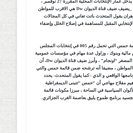
ناشط إعلامي أن إيمانه بالتغيير عبر الممارسة الديمقراطية جعله يدخل غمار الإنتخابات المحلية المقررة 27 نوفمبر ،
 _يضيف ضيف قناة الديوان
Dw
هي الاقرب للمواطن
ن وهران يقول المتحدث باتت تعاني في كل المجالات
إنتخابي المقبل للمساهمة في إصلاح الخلل وإضفاء
وهو ما اكد المترشح منهاج ابراهيم مفلاح مهاجي ضمن ضمن قائمة حمس التي تحمل رقم 005 في إنتخابات المجلس
ص مالية وبنوك ، وزاول عدة مهام في مؤسسات عمومية
 المصغر “اونجام” ، وأبرز ضيف قناة الديوان
Dw
، أن
ت المواطن ، مضيفا أنه ترشحه ضمن قائمة حمس والتي
 من برنامجها الواقعي و الذي –كما يقول المتحدث- يحدد
اهيم مفلاح مهاجي أن “حمس “تتبنى الديمقراطية
ألوان السياسية في الساحة ، مبرزا مكونات قائمة