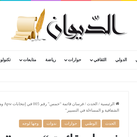
الدولي
الثقافي
حوارات
رياضة
متابعات
تكنولوج
الرئيسية
/
الحدث
/
فرسا
الشفافية و المساءلة في التسيير”
الحدث
الوطني
حوارات
ندوات
وجها لوجه