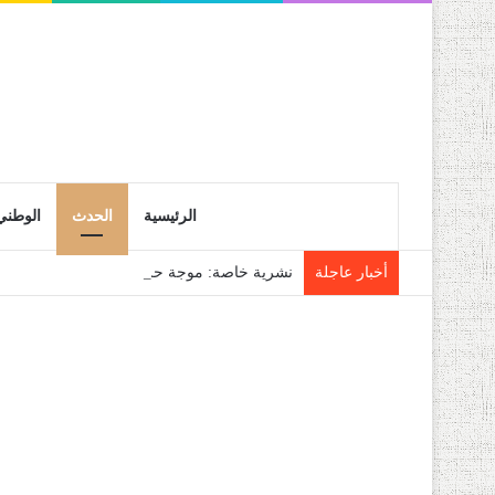
الرئيسية
الحدث
الوطني
أخبار عاجلة
نشرية خاصة: موجة حر شديدة تتعدى 45 درجة تجتاح عدة ولايات إلى غاية الاثنين