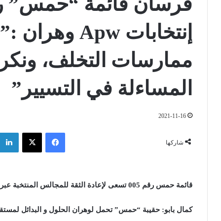
إنتخابات Apw 
ممارسات التخلف، ونكر
المساءلة في التسيير”
2021-11-16
فيسبوك
‫X
شاركها
قائمة حمس رقم 005 تسعى لإعادة الثقة للمجالس المنتخبة عبر الديمقراطية التشاركية
كمال بابو: حقيبة “حمس” تحمل لوهران الحلول و البدائل لمست