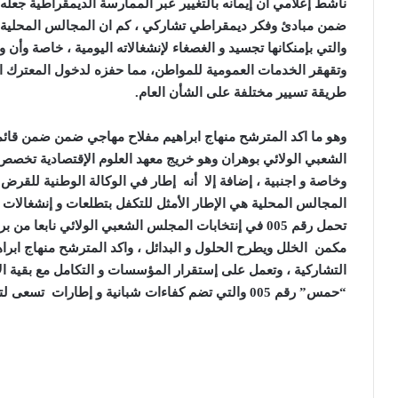
ضمن مبادئ وفكر ديمقراطي تشاركي ، كم ان المجالس المحلية
والتي بإمنكانها تجسيد و الغصغاء لإنشغالاته اليومية ، خاصة وأ
وتقهقر الخدمات العمومية للمواطن، مما حفزه لدخول المعترك ال
طريقة تسيير مختلفة على الشأن العام.
الشعبي الولائي بوهران وهو خريج معهد العلوم الإقتصادية تخص
وخاصة و اجنبية ، إضافة إلا أنه إطار في الوكالة الوطنية للقرض
المجالس المحلية هي الإطار الأمثل للتكفل بتطلعات و إنشغالا
تحمل رقم 005 في إنتخابات المجلس الشعبي الولائي نابعا
مكمن الخلل ويطرح الحلول و البدائل ، واكد المترشح منهاج ابر
التشاركية ، وتعمل على إستقرار المؤسسات و التكامل مع بقية ال
“حمس” رقم 005 والتي تضم كفاءات شبانية و إطارات تسعى لتجسيد برنامج طموح يليق بعاصمة الغرب الجزائري.