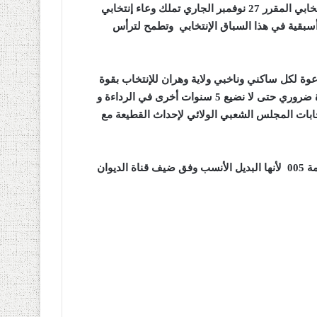
واكد المتحدث أن “حمس” والتي تحمل رقم 005 في الموعد الإنتخابي المقرر 27 نوفمبر الجاري تملك وعاء إنتخابي
أسبقية في هذا السباق الإنتخابي وتطمح لترأس
وة لكل ساكني وناخبي ولاية وهران للإنتخاب بقوة
يوم 27 نوفمبر وإختيار الاصلح ، وأضاف بالتاكيد أن الغنتخاب بقوة ضروري حتى لا نضيع 5 سنوات أخرى في الرداءة و
تزكية قائمة “حمس” التي تحمل رقم 005 في إنتخابات المجلس الشعبي الولائي لإحداث القطيعة مع
يوان