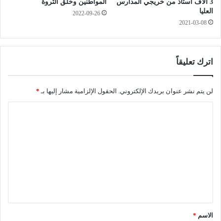
3 ألاف أستاذ من خريجي المدارس
المواطنين وخلق الثروة
د
العليا
2022-09-26
ا
2021-03-08
ل
م
ر
اترك تعليقاً
ح
و
م
لن يتم نشر عنوان بريدك الإلكتروني.
الحقول الإلزامية مشار إليها بـ
*
م
ح
ا
م
ل
د
ب
ت
ت
ع
ش
ي
ل
ـ
ي
ن
ق
*
الاسم
*