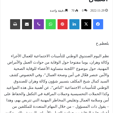
2022-11-29
0
70
دقيقة واحدة
فيسبوك
‫X
لينكدإن
بينتيريست
واتساب
ڤايبر
مشاركة عبر البريد
طباعة
بلعظم.خ
نظم اليوم الصندوق الوطني للتأمينات الاجتماعية للعمال الأجراء
وكالة وهران، يوما مفتوحا حول الوقاية من حوادث العمل والأمراض
المهنية، حول موضوع “اللجنة متساوية الأعضاء للوقاية الصحية
والأمن عنصر فعّال في أمن وصحة العمال”، وفي الخصوص كشف
السيد كمال شيخ المكلف بتسيير شؤون وكالة وهران للصندوق
الوطني للتأمينات الاجتماعية “كناص”، عن أهمية مثل هذه المواعيد
وكذا الحملات التحسيسية وحملات المراقبة في التكفل والحفاظ على
أمن وسلامة العمال وتقليص المخاطر المهنية التي تتربص بهم، وهذا
– يقول ذات المسؤول – من خلال المهام المتعددة للمكلفين من
أعوان خلية الوقاية من حوادث العمل والأمراض المهنية، والتي تتكون