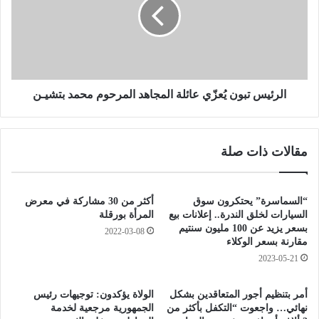
ي
ئ
و
ي
ت
س
و
ت
ض
ب
ح
و
ن
الرئيس تبون يُعزّي عائلة المجاهد المرحوم محمد بتشيـن
يُ
ع
زّ
مقالات ذات صلة
ي
ع
ا
ئ
“السماسرة” يحتكرون سوق
أكثر من 30 مشاركة في معرض
ل
السيارات لخلق الندرة.. إعلانات بيع
المرأة بورقلة
ة
بسعر يزيد عن 100 مليون سنتيم
2022-03-08
مقارنة بسعر الوكلاء
ا
ل
2023-05-21
م
ج
أمر بتنظيم أجور المتعاقدين بشكل
الولاة يؤكدون: توجيهات رئيس
ا
نهائي… واجعوت “التكفل بأكثر من
الجمهورية مرجعية لخدمة
ه