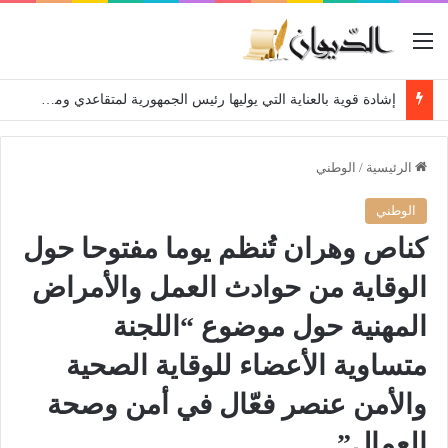
القائمة
إشادة قوية بالعناية التي يوليها رئيس الجمهورية لمتقاعدي ومعطوبي وكبار جرحى الجيش الوطني الشعبي
الرئيسية
/
الوطني
الوطني
كناص وهران تُنظم يوما مفتوحا حول
الوقاية من حوادث العمل والأمراض
المهنية حول موضوع “اللجنة
متساوية الأعضاء للوقاية الصحية
والأمن عنصر فعّال في أمن وصحة
العمال”