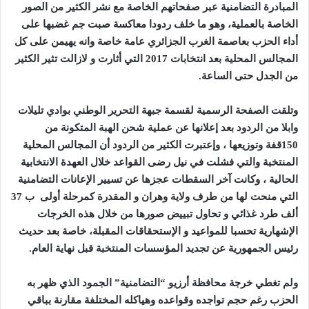
المبادرة التضامنية عبر صفحاتهم الخاصة مع نشر الكثير من الصور
الخاصة بالعملية، وهو ما خلف ردودا معاكسة صبت جم غضبها على
أداء الحزب بعاصمة الغرب الجزائري عامة خاصة وانه يهيمن على كل
المجالس المحلية بعد انتخابات 2017 التي أثارت و لازالت تثير الكثير
من الجدل حتى الساعة.
وتلقت الصفحة الرسمية لقسمة جبهة التحرير الوطني بوادي تليلات
وابلا من الردود بعد إعلانها عن عملية شحن الهبة المتكونة من
150قفة وتوزيعها ، وإعتبرت الكثير من الردود أن المجالس المحلية
المنتخبة والتي فشلت في نيل رضى القواعد خلال العهدة الانتخابية
الحالية ، وكانت آخر السقطات عجزها عن تسيير الإعانات التضامنية
التي منحت لها من طرف ولاية وهران و المقدرة كمرحلة أولى ب 37
ألف طرد غذائي و تحاول تبييض صورها من خلال هذه الخرجات
الإشهارية تحسبا للمواعيد و الإستحقاقات المقبلة، خاصة بعد حديث
رئيس الجمهورية عن تجديد المؤسسات المنتخبة قبل نهاية العام.
ولم تغطي خرجة محافظة أرزيو “التضامنية” الجمود الذي ظهر به
الحزب رغم حجم تواجده وقواعده وهياكله المختلفة مقارنة بباقي