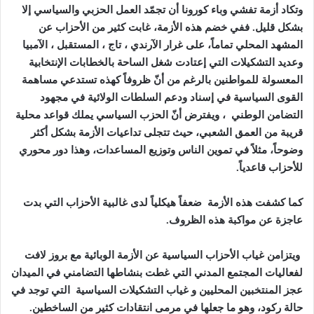
وتكاد أزمة تفشي وباء كورونا أن تجمّد العمل الحزبي والسياسي إلا
بشكل قليل. ففي خضم هذه الأزمة، غابت كثير من الأحزاب عن
المشهد المحلي تماماً، على غرار الآرندي ، تاج ، المستقبل ، الآمبيا
وعديد التشكيلات التي إعتادت شغل الساحة بالخطابات الإنتخابية
المعسولة للمواطنين بالرغم من أنّ ظروفاً كهذه تستدعي مساهمة
القوى السياسية في إسناد ودعم السلطات الولائية في مجهود
التضامن الوطني ، ويفترض أنّ الحزب السياسي يملك قواعد محلية
قريبة من العمق الشعبي، حيث تتجلى تداعيات الأزمة بشكل أكثر
وضوحاً، مثلاً في تموين الناس وتوزيع المساعدات، وهذا دور محوري
للأحزاب قاعدياً.
كما كشفت هذه الأزمة ضعفاً هيكلياً لدى غالبية الأحزاب التي بدت
عاجزة عن مواكبة هذه الظروف.
ويتزامن غياب الأحزاب السياسية عن الأزمة الوبائية مع بروز لافت
لفعاليات المجتمع المدني التي غطت بنشاطها التضامني في الميدان
عجز المنتخبين المحليين و غياب التشكيلات السياسية التي توجد في
حالة ركود، وهو ما جعلها في مرمى انتقادات كثير من الساخطين.