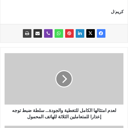
كريم/ل
ل
ع
د
م
ا
م
ت
ث
ا
ل
لعدم امتثالها الكامل للتغطية والجودة... سلطة ضبط توجه
ه
إعذارا للمتعاملين الثلاثة للهاتف المحمول
ا