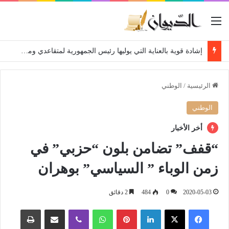
القائمة
إشادة قوية بالعناية التي يوليها رئيس الجمهورية لمتقاعدي ومعطوبي وكبار جرحى الجيش الوطني الشعبي
الرئيسية
/
الوطني
الوطني
أخر الأخبار
“قفف” تضامن بلون “حزبي” في
زمن الوباء ” السياسي” بوهران
2020-05-03
0
484
2 دقائق
فيسبوك
‫X
لينكدإن
بينتيريست
واتساب
ڤايبر
مشاركة عبر البريد
طباعة