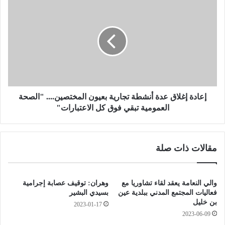
ا
إ
ل
ع
ك
ا
ا
د
م
ة
ل
إ
ل
غ
ل
ل
ت
ا
غ
ق
إعادة إغلاق عدة أنشطة تجارية بعيون المختصين.... "الصحة
ط
ع
العمومية تبقي فوق كل الاعتبارات"
ي
د
ة
ة
و
أ
مقالات ذات صلة
ا
ن
ل
ش
ج
ط
و
ة
والي النعامة يعقد لقاء تشاوريا مع
وهران: توقيف عصابة إجرامية
د
ت
فعاليات المجتمع المدني ببلدية عين
بسيدي البشير
ة
ج
بن خليل
2023-01-17
.
ا
2023-06-09
.
ر