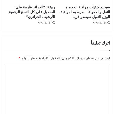
.
ي
سيحدد كيفيات مراقبة الحجم و
ربيقة: “الجزائر عازمة على
س
ة
الثقل والحمولة… مرسوم لمراقبة
الحصول على كل النسخ الرقمية
ل
ب
الوزن الثقيل سيصدر قريبا
للأرشيف الجزائري”
ط
ع
2022-12-11
2020-12-14
ة
ي
ض
و
ب
ن
ط
ا
اترك تعليقاً
ت
ل
و
م
ج
خ
لن يتم نشر عنوان بريدك الإلكتروني.
الحقول الإلزامية مشار إليها بـ
*
ه
ت
ا
إ
ص
ع
ي
ل
ذ
ن
ت
ا
.
ر
.
ع
ا
.
ل
ل
.
ل
ي
"
م
ا
ق