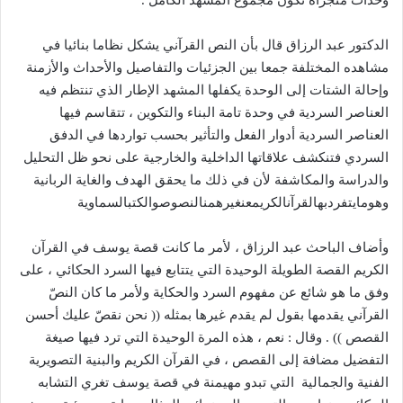
وحدات متجزأة تكون مجموع المشهد الكامل
.
الدكتور عبد الرزاق قال بأن النص القرآني يشكل نظاما بنائيا في
مشاهده المختلفة جمعا بين الجزئيات والتفاصيل والأحداث والأزمنة
وإحالة الشتات إلى الوحدة يكفلها المشهد الإطار الذي تنتظم فيه
العناصر السردية في وحدة تامة البناء والتكوين ، تتقاسم فيها
العناصر السردية أدوار الفعل والتأثير بحسب تواردها في الدفق
السردي فتنكشف علاقاتها الداخلية والخارجية على نحو ظل التحليل
والدراسة والمكاشفة لأن في ذلك ما يحقق الهدف والغاية الربانية
وهومايتفردبهالقرآنالكريمعنغيرهمنالنصوصوالكتبالسماوية
وأضاف الباحث عبد الرزاق ، لأمر ما كانت قصة يوسف في القرآن
الكريم القصة الطويلة الوحيدة التي يتتابع فيها السرد الحكائي ، على
وفق ما هو شائع عن مفهوم السرد والحكاية ولأمر ما كان النصّ
القرآني يقدمها بقول لم يقدم غيرها بمثله
((
نحن نقصّ عليك أحسن
القصص
)) .
وقال
:
نعم ، هذه المرة الوحيدة التي ترد فيها صيغة
التفضيل مضافة إلى القصص ، في القرآن الكريم والبنية التصويرية
الفنية والجمالية
التي تبدو مهيمنة في قصة يوسف تغري التشابه