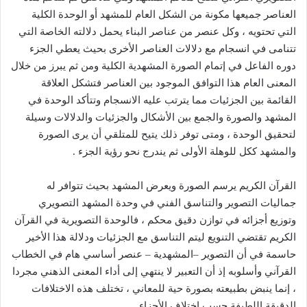
العناصر جميعها مكونة من الشكل العام للمشهد أو الوحدة الكلية
التي تحتويه ، وكل عنصر من عناصر البناء يحمل دلالته الخاصة التي
تتنامى في انسجام مع دلالات العناصر الأخرى بحيث يعطي الجزء
دوره الفاعل في إتمام الصورة المشهدية الكلية ومن ثم يبرز من خلال
المعنى العام هذا التوافق الموجود بين العناصر فتشكل العلاقة
القائمة بين الجزئيات مما يترتب عليه الانسجام وتتأكد الوحدة في
المشهد والصورة والجمع بين الأشكال والجزئيات والدلالات وسيلة
لتحقيق الوحدة ، ومتى توفر ذلك يتيح للمتلقي أن يرى الصورة
والمشهد ككل للوهلة الأولى ثم يندرج نحو رؤية الجزء
.
القرآن الكريم يرسم الصورة ويعرض المشهد بحيث تتوافر له
جماليات التصوير والتناسق الفني في وحدة المشهد التصويري
وتوزيع أجزائه في توازن دقيق محكم ، فالوحدة التصويرية في القرآن
الكريم تقتضي التنويع ليتم التناسق مع الجزئيات ودلالة هذا الأخير
حاسمة في أن التصوير
–
المشهدية
–
عنصر أساسي هام في الخطاب
القرآني وأسلوبه إذ أن التعبير لا ينتهي إلى أداء المعنى الذهني مجردا
، إنما ينبض بطبيعته بصورة حية للمعاني ، تختلف هذه الاختلافات
الدقيقة اللطيفة حسب اختلاف الأجزاء