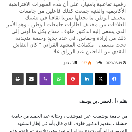
رقمية تفاعلية بامتياز، على أن هذه السهرات الافتراضية
الأكاديمية والفنية جمعت كذلك فاعلين من جامعات
مختلف الوطن ما يجعلها تمرينا ثقافيا في تشبيك
العلاقات بين مختلف اطارات جامعات الوطن ، وهو الأمر
الذي يسعى إليه الدكتور خلوف مفتاح بكل ما أوتي إلى
ذلك من إرادة وحماس. في عدد جديد وحصة متجددة
تحت مسمى " مكملات المشهد القرآني " كان النقاش
النقدي بين الباحثين عبد الرزاق علا
2020-05-19
0
957
3 دقائق
فيسبوك
‫X
لينكدإن
بينتيريست
واتساب
ڤايبر
مشاركة عبر البريد
طباعة
بقلم
/
أ
.
لخضر
.
بن
يوسف
من جامعة بوشعيب
عين تموشنت ، وختالة عبد الحميد من جامعة
خنشلة ، بتقديم الدكتور خلوف الذي قال بأنه في إطار المشهد
التصويري القرآني تتضح معالم المشهد وهي تتلاصق ثم تلتحم هذه