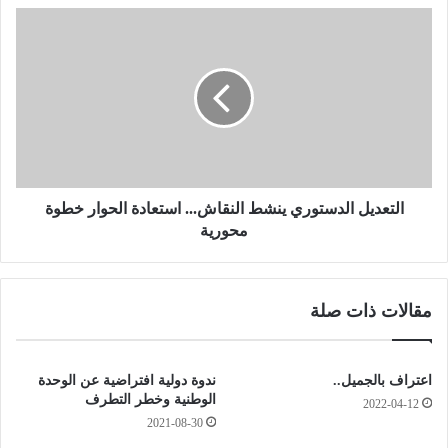
ن
ا
ا
ل
ل
ت
و
ع
ا
د
ح
ي
د
ل
ة
ا
ز
ل
و
د
التعديل الدستوري ينشط النقاش... استعادة الحوار خطوة
ا
س
محورية
ل
ت
ا
و
إ
ر
مقالات ذات صلة
ل
ي
ى
ي
7
ن
ص
ش
اعتراف بالجميل..
ندوة دولية افتراضية عن الوحدة
ب
ط
الوطنية وخطر التطرف
2022-04-12
ا
ا
2021-08-30
ح
ل