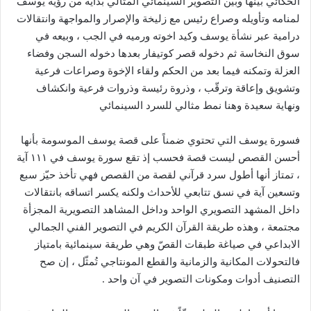
الحكائي بينها وبين التصوير السينمائي المثالي بداية من رؤية يوسف
لمنامه وتأويله وصراع رئيس مع زليخة والإصرار والمواجهة وانتقالات
درامية عبر نشأة يوسف وكيد اخوته ورميه في الجب ، وبيعه في
سوق النخاسة ثم دخوله قصر كوتيفار بعدها دخوله السجن وفضاء
العزلة وتمكنه فيما بعد من الحكم ولقاء الإخوة وصراعات فرعية
وتشويق وإعاقة وترقّب ، وذروة رئيسة وذروات فرعية وانكشاف
ونهاية سعيدة وهنا نمط مثالي للسرد السينمائي
فسورة يوسف التي تحتوي ضمناً على قصة يوسف الموسومة بأنها
أحسن القصص ليست قصة فحسب إذ تقع سورة يوسف في ١١١ آية
، تمتاز أنها أطول سرد قرآني لقصة من القصص فهي تأخذ حيّز سبع
وتسعين آية في نسق تتابعي للأحداث ولكنه يكسر اتساقه بانتقالات
داخل المشهد التصويري الواحد وداخل المشاهد التصويرية المجزأة
مجتمعة ، وهذه طريقة القرآن الكريم في التصوير الفني الجمالي
الابداعي في صياغة طبقات القصّ وهي طريقة سينمائية بامتياز
فالتحولات المكانية والزمانية والقطع المونتاجي تُمثّل ، إن صح
التصنيف أدوات ومكونات التصوير في آن واحد
.