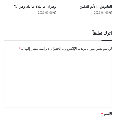
ا
ن
الفانوس.. الألم الدفين
وهران ما بك؟ ما بك وهران؟
ي
ق
2022-06-06
2022-04-06
و
ا
م
ش
ي
.
ا
.
اترك تعليقاً
ل
.
ع
ا
ي
س
لن يتم نشر عنوان بريدك الإلكتروني.
الحقول الإلزامية مشار إليها بـ
*
د
ت
ع
ا
ا
ل
د
ت
ة
ا
ع
ل
ل
ح
و
ي
ا
ق
ر
خ
*
الاسم
*