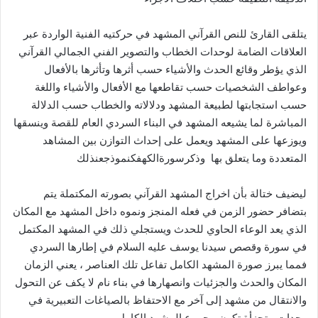
يتلقى القارئ للنص القرآني المشهد في حركتيه الفنية الواردة عبر
العلاقات الضامة لوحدات الخطاب والتصوير الفني الجمالي القرآني
الذي يؤطر وقائع الحدث والأشياء حسب أثرها وتأثرها بالأفعال
وعواطف الشخصيات حسب تقاطعها مع الأفعال والأشياء واللغة
حسب استجابتها لطبيعة المشهد ودلالاته والخطاب حسب الدلالة
المباشرة لما يشيعه المشهد في البناء السردي العام للقصة وينسقها
ويوزعها على المشهد ويعمل على إحداث التوازن بين المشاهد
المتعددة وما يتعلق بها
وذكرسورةالكهفكنموذجعنذلك
ليضيف ختالة بأن اخراج المشهد القرآني بصورته المكتملة يتم
بتضافر حضور الزمن في فعله المنجز ونموه داخل المشهد مع المكان
الذي يعد الوعاء الحاوي للحدث ويستجلي ذلك في المشهد المكتمل
في سورة وقصص سيدنا يوسف عليه السلام في إطارها السردي
فمما يبرز صورة المشهد الكامل تفاعل تلك العناصر ، يعني الزمان
المكان والحدث والجزئيات وانصهارها في بناء نام لا يكف عن التحول
والانتقال من مشهد إلى آخر مع الاحتفاظ بالصياغات التعبيرية في