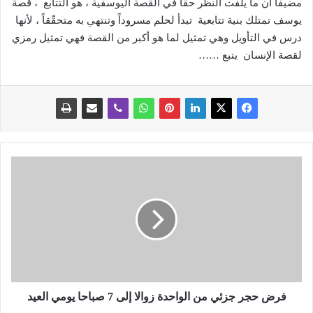
مضيفا أن ما يلفت النظر حقّاً في القصة اليوسفية ، هو التتابع
، قصة
يوسف تمتلك بنية تتابعية
تبدأ لحلم مسروداً وتنتهي به متحقّقاً ، لأنها
درس في التأويل وهي تمثيل لما هو أكبر من القصة فهي تمثيل رمزي
لقصة الإنسان
يتبع
……
ف
ر
ض
ح
ج
ر
ج
ز
ئ
ي
فرض حجر جزئي من الواحدة زوالا إلى 7 صباحا يومي العيد
م