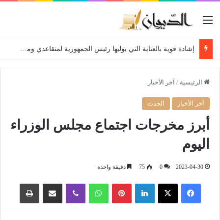
القائمة
إشادة قوية بالعناية التي يوليها رئيس الجمهورية لمتقاعدي ومعطوبي وكبار جرحى الجيش الوطني الشعبي
الرئيسية
/
آخر الأخبار
آخر الأخبار
الحدث
أبرز مخرجات اجتماع مجلس الوزراء
اليوم
2023-04-30
0
75
دقيقة واحدة
فيسبوك
‫X
لينكدإن
بينتيريست
واتساب
ڤايبر
مشاركة عبر البريد
طباعة