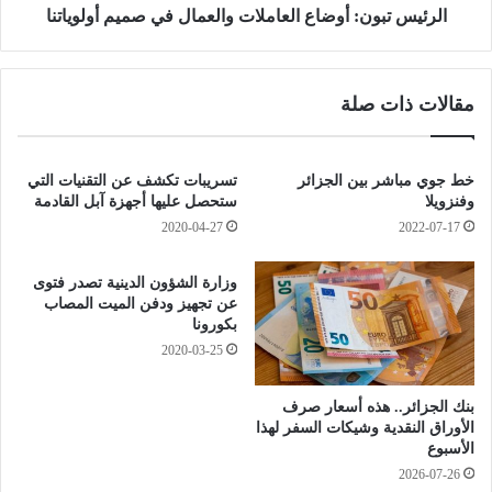
ي
ن
الرئيس تبون: أوضاع العاملات والعمال في صميم أولوياتنا
ة
:
ب
أ
م
و
مقالات ذات صلة
ر
ض
ا
ا
ج
ع
ع
ا
خط جوي مباشر بين الجزائر
تسريبات تكشف عن التقنيات التي
ة
ل
وفنزويلا
ستحصل عليها أجهزة آبل القادمة
م
ع
2020-04-27
2022-07-17
ع
ا
ا
م
وزارة الشؤون الدينية تصدر فتوى
ش
ل
عن تجهيز ودفن الميت المصاب
ا
ا
بكورونا
ت
ت
2020-03-25
ا
و
ل
ا
ت
بنك الجزائر.. هذه أسعار صرف
ل
الأوراق النقدية وشيكات السفر لهذا
ق
ع
الأسبوع
ا
م
ع
2026-07-26
ا