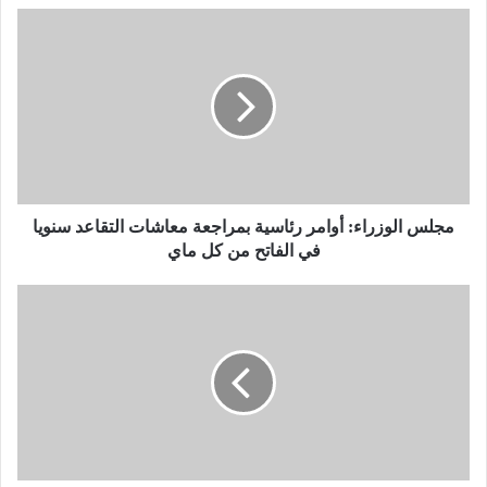
م
ج
ل
س
ا
ل
و
ز
ر
ا
مجلس الوزراء: أوامر رئاسية بمراجعة معاشات التقاعد سنويا
ء
في الفاتح من كل ماي
:
أ
ا
و
ل
ا
ر
م
ئ
ر
ي
ر
س
ئ
ت
ا
ب
س
و