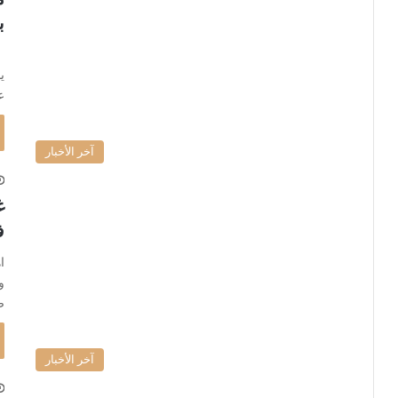
ب
ح
ي
ع
آخر الأخبار
غ
ف
ا
و
ض
آخر الأخبار