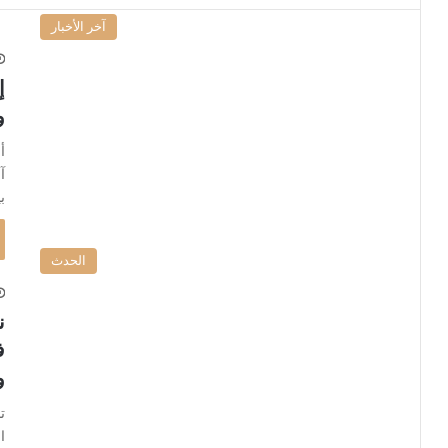
آخر الأخبار
إ
و
آ
ب
الحدث
ن
ف
و
ت
ا