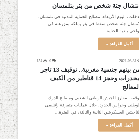
نتشال جثة شخص من بئر بتلمسان
دخلت، اليوم الأربعاء، مصالح الحماية المدنية في تلمسان،
انتشال جثة شخص سقط في بئر يملكه بمزرعته في
واحي بلدية الحناية.…
أكمل القراءة »
154
0
2021-03-31
من بينهم جنسية مغربية.. توقيف 13 تاجر
مخدرات وحجز 14 قناطير من الكيف
لمعالج
وقفت مفارز للجيش الوطني الشعبي ومصالح الدرك
لوطني وحراس الحدود، خلال عمليات متفرقة بإقليمي
لناحيتين العسكريتين الثانية والثالثة، في الفترة…
أكمل القراءة »