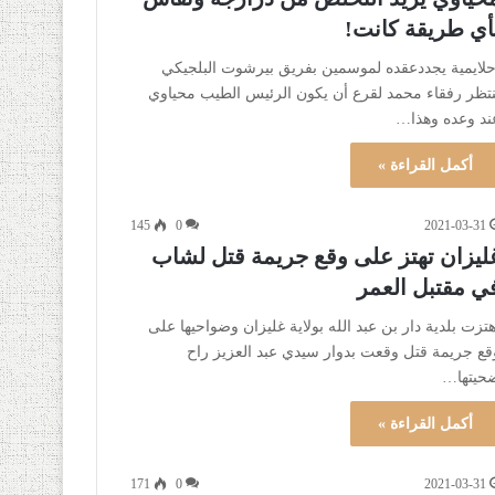
أي طريقة كانت!
لايمية يجددعقده لموسمين بفريق بيرشوت البلجيكي
نتظر رفقاء محمد لقرع أن يكون الرئيس الطيب محياوي
ند وعده وهذا…
أكمل القراءة »
145
0
2021-03-31
ليزان تهتز على وقع جريمة قتل لشاب
ي مقتبل العمر
هتزت بلدية دار بن عبد الله بولاية غليزان وضواحيها على
قع جريمة قتل وقعت بدوار سيدي عبد العزيز راح
حيتها…
أكمل القراءة »
171
0
2021-03-31