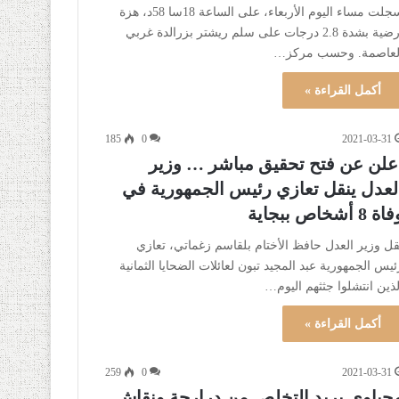
سجلت مساء اليوم الأربعاء، على الساعة 18سا 58د، هزة
أرضية بشدة 2.8 درجات على سلم ريشتر بزرالدة غربي
لعاصمة. وحسب مركز…
أكمل القراءة »
185
0
2021-03-31
علن عن فتح تحقيق مباشر … وزير
لعدل ينقل تعازي رئيس الجمهورية في
ة 8 أشخاص ببجاية
نقل وزير العدل حافظ الأختام بلقاسم زغماتي، تعازي
ئيس الجمهورية عبد المجيد تبون لعائلات الضحايا الثمانية
لذين انتشلوا جثثهم اليوم…
أكمل القراءة »
259
0
2021-03-31
حياوي يريد التخلص من درارجة ونقاش