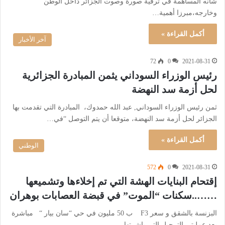
شأنه المساهمة في ترقية صورة وصوت الجزائر داخل الوطن
وخارجه،مبرزا أهمية…
أكمل القراءة »
آخر الأخبار
72
0
2021-08-31
رئيس الوزراء السوداني يثمن المبادرة الجزائرية
لحل أزمة سد النهضة
ثمن رئيس الوزراء السوداني, عبد الله حمدوك، المبادرة التي تقدمت بها
الجزائر لحل أزمة سد النهضة، متوقعا أن يتم التوصل “في…
أكمل القراءة »
الوطني
572
0
2021-08-31
إقتحام البنايات الهشة التي تم إخلاءها وتشميعها
……..سكنات “الموت” في قبضة العصابات بوهران
البزنسة بالشقق و سعر F3 ب 50 مليون في حي “سان بيار “ مباشرة
بعد عمليتي الترحيل التي باشرتها…