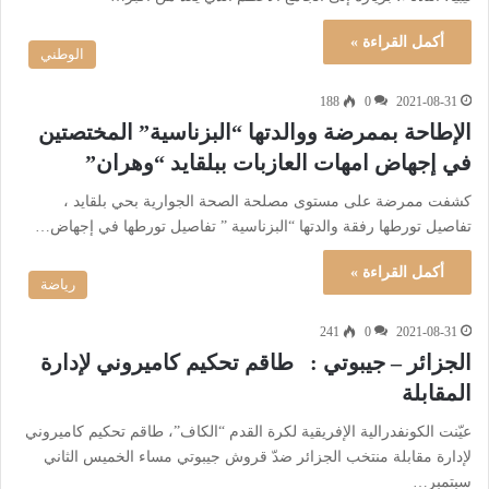
أكمل القراءة »
الوطني
188
0
2021-08-31
الإطاحة بممرضة ووالدتها “البزناسية” المختصتين
في إجهاض امهات العازبات ببلقايد “وهران”
كشفت ممرضة على مستوى مصلحة الصحة الجوارية بحي بلقايد ،
تفاصيل تورطها رفقة والدتها “البزناسية ” تفاصيل تورطها في إجهاض…
أكمل القراءة »
رياضة
241
0
2021-08-31
الجزائر – جيبوتي : طاقم تحكيم كاميروني لإدارة
المقابلة
عيّنت الكونفدرالية الإفريقية لكرة القدم “الكاف”، طاقم تحكيم كاميروني
لإدارة مقابلة منتخب الجزائر ضدّ قروش جيبوتي مساء الخميس الثاني
سبتمبر…