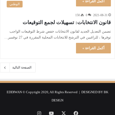
أكمل القراءة »
الوطني
150
0
2021-08-31
قانون الانتخابات: تسهيلات لجمع التوقيعات
تضمن التعديل الجديد لقانون الانتخابات خفض شرط التوقيعات الواجب
توفرها ، للراغبين في الترشح للانتخابات المحلية المقررة في 27 نوفمبر…
أكمل القراءة »
الصفحة التالية
EDDIWAN © Copyright 2020, All Rights Reserved | DESIGNED BY
BK
DESIGN
فيسبوك
‫X
‫YouTube
انستقرام