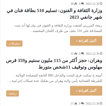
49
0
2022-12-30
وزارة الثقافة و الفنون: تسليم 510 بطاقة فنان في
شهر جانفي 2023
ربيعة المرربي كشفت وزارة الثقافة و الفنون في بيان لها أنه تمت
المصادقة على 510 ملف من طرف اللجان المختصة…
أكمل القراءة »
متفرقات
35
0
2022-12-30
وهران: حجز أكثر من 115 مليون سنتيم و359 قرص
مهلوس وتوقيف 11شخص متورط
أمينة.ح تمكنت فرق البحث والتدخل BRI التابعة للمصلحة الولائية
للشرطة القضائية بأمن ولاية وهران من تفكيك عدة شبكات إجرامية ،…
أكمل القراءة »
رياضة
57
0
2022-12-30