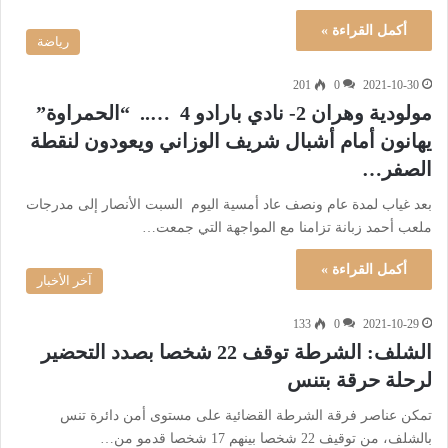
أكمل القراءة »
رياضة
201
0
2021-10-30
مولودية وهران 2- نادي بارادو 4 ….. “الحمراوة”
يهانون أمام أشبال شريف الوزاني ويعودون لنقطة
الصفر…
بعد غياب لمدة عام ونصف عاد أمسية اليوم السبت الأنصار إلى مدرجات
ملعب أحمد زبانة تزامنا مع المواجهة التي جمعت…
أكمل القراءة »
آخر الأخبار
133
0
2021-10-29
الشلف: الشرطة توقف 22 شخصا بصدد التحضير
لرحلة حرقة بتنس
تمكن عناصر فرقة الشرطة القضائية على مستوى أمن دائرة تنس
بالشلف، من توقيف 22 شخصا بينهم 17 شخصا قدمو من…