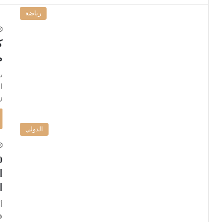
رياضة
م
ت
ا
ز
الدولي
ا
ا
أ
ف