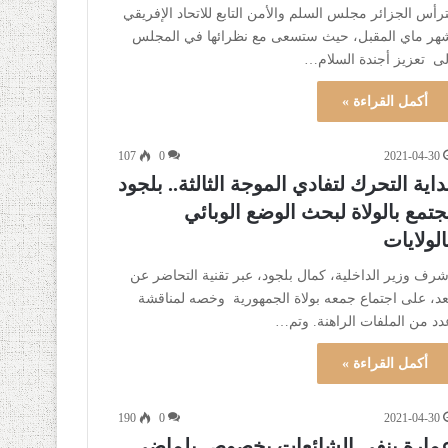
ترأس الجزائر مجلس السلم والأمن التابع للاتحاد الإفريقي
هر ماي المقبل، حيث ستسعى مع نظرائها في المجلس
لى تعزيز أجندة السلام…
أكمل القراءة »
107
0
2021-04-30
داية التحرك لتفادي الموجة الثالثة.. بلجود
جتمع بالولاة لبحث الوضع الوبائي
الولايات
شرف وزير الداخلية، كمال بلجود، عبر تقنية التحاضر عن
عد، على اجتماع جمعه بولاة الجمهورية وخصه لمناقشة
دد من الملفات الراهنة. وتم…
أكمل القراءة »
190
0
2021-04-30
مارة ينفي الشائعات بخصوص بلماضي