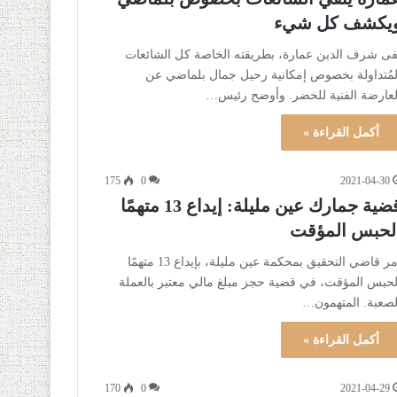
يكشف كل شيء
فى شرف الدين عمارة، بطريقته الخاصة كل الشائعات
لمُتداولة بخصوص إمكانية رحيل جمال بلماضي عن
لعارضة الفنية للخضر. وأوضح رئيس…
أكمل القراءة »
175
0
2021-04-30
قضية جمارك عين مليلة: إيداع 13 متهمًا
لحبس المؤقت
أمر قاضي التحقيق بمحكمة عين مليلة، بإيداع 13 متهمًا
لحبس المؤقت، في قضية حجز مبلغ مالي معتبر بالعملة
لصعبة. المتهمون…
أكمل القراءة »
170
0
2021-04-29