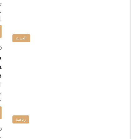
ت
ش
إ
الحدث
ب
ي
ب
أ
ب
ع
رياضة
ع