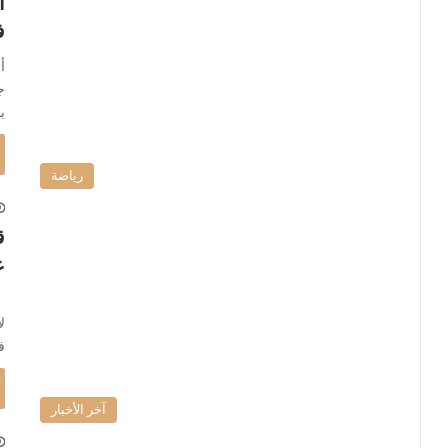
ا
ف
أ
ج
ب
رياضة
ق
ع
أ
ل
ف
آخر الأخبار