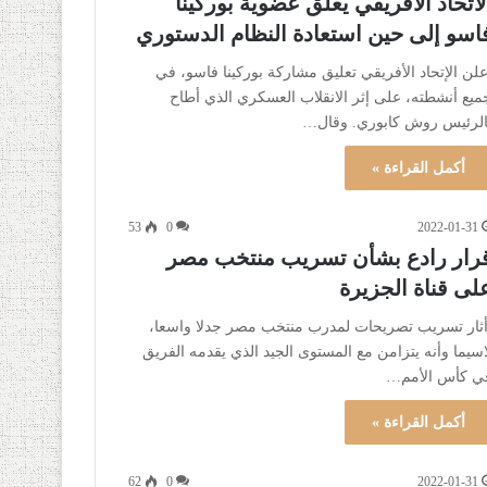
لاتحاد الأفريقي يعلق عضوية بوركينا
اسو إلى حين استعادة النظام الدستوري
علن الإتحاد الأفريقي تعليق مشاركة بوركينا فاسو، في
ميع أنشطته، على إثر الانقلاب العسكري الذي أطاح
الرئيس روش كابوري. وقال…
أكمل القراءة »
53
0
2022-01-31
رار رادع بشأن تسريب منتخب مصر
لى قناة الجزيرة
ثار تسريب تصريحات لمدرب منتخب مصر جدلا واسعا،
اسيما وأنه يتزامن مع المستوى الجيد الذي يقدمه الفريق
ي كأس الأمم…
أكمل القراءة »
62
0
2022-01-31