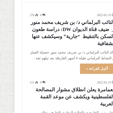
276
0
2022-01-31
لنائب البرلماني د/ بن شريف محمد منور
_ ضيف قناة الديوان DW: دراسة طعون
لسكن بالتنقيط “جارية” وسيكشف عنها
شفافية
كد النائب البرلماني د/ بن شريف محمد منور حصيلة العمل
النشاط البرلماني طيلة 6 أشهر الفارطة بعد نيلهم ثقة…
أكمل القراءة »
111
0
2022-01-31
عمامرة يعلن انطلاق مشوار المصالحة
لفلسطينية ويكشف عن موعد القمة
لعربية
علن وزير الخارجية والجالية الوطنية بالخارج رمطان