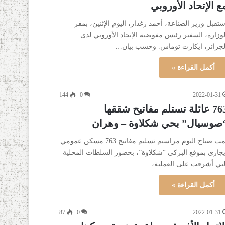
ع الإتحاد الأوروبي
ستقبل وزير الصناعة، أحمد زغدار، اليوم الإثنين، بمقر
لوزارة، السفير رئيس مفوضية الإتحاد الأوروبي لدى
لجزائر، ايكارت توماس. وحسب بيان…
أكمل القراءة »
144
0
2022-01-31
763 عائلة تستلم مفاتيح شققها
صوسيال” بحي شكلاوة – وهران
تمت صباح اليوم مراسيم تسليم مفاتيح 763 مسكن عمومي
يجاري بموقع البركي “شكلاوة”، بحضور السلطات المحلية
لتي أشرفت على العملية،…
أكمل القراءة »
87
0
2022-01-31