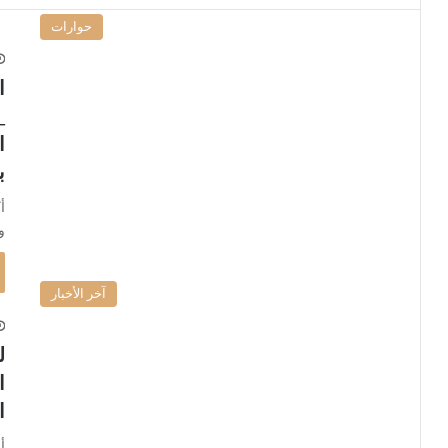
حوارات
ا
ا
ب
أ
و 
آخر الأخبار
ل
ا
ا
أ