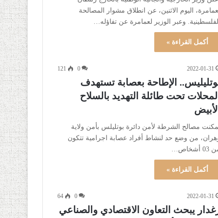
عمامرة، اليوم الاثنين، عن انطلاق مشوار المصالحة
لفلسطينية. وعبر الوزير لعمامرة عن تفاؤله…
أكمل القراءة »
121
0
2022-01-31
وتليليس.. الإطاحة بعصابة تستهدف
لمحلات تحت طائلة التهديد بالسلاح
لأبيض
مكنت مصالح الشرطة لأمن دائرة بوتليلس بأمن ولاية
هران، من وضع حد لنشاط أفراد عصابة اجرامية تتكون
03 أشخاص…
أكمل القراءة »
64
0
2022-01-31
غدار يبحث التعاون الاقتصادي والصناعي