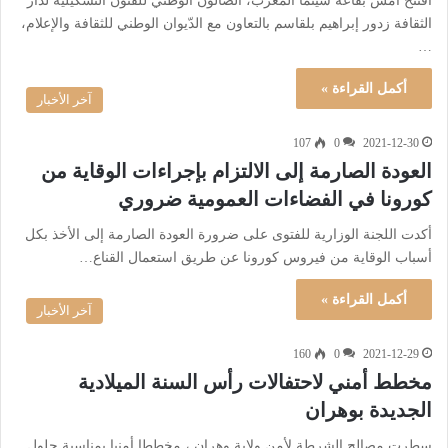
افتتح أمس بقاعة سينما المغرب، الصالون الوطني للفنون التشكيلية لدار
الثقافة زدور إبراهيم بلقاسم بالتعاون مع الدّيوان الوطني للثقافة والإعلام،
…
أكمل القراءة »
آخر الأخبار
107
0
2021-12-30
العودة الصارمة إلى الالتزام بإجراءات الوقاية من
كورونا في الفضاءات العمومية ضروري
أكدت اللجنة الوزارية للفتوى على ضرورة العودة الصارمة إلى الأخذ بكل
أسباب الوقاية من فيروس كورونا عن طريق استعمال القناع…
أكمل القراءة »
آخر الأخبار
160
0
2021-12-29
مخطط أمني لاحتفالات رأس السنة الميلادية
الجديدة بوهران
سطرت مصالح الشرطة لأمن ولاية وهران ، مخططا أمنيا بمناسبة حلول