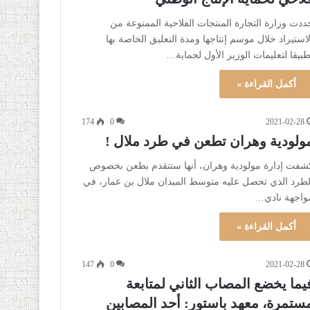
ددت وزارة التجارة المنتجات الفلاحية الممنوعة من
لاستيراد خلال موسم إنتاجها ومدة التعليق الخاصة بها
طبيقا لتعليمات الوزير الأول لحماية…
أكمل القراءة »
174
0
2021-02-28
ولودية وهران تطعن في طرد ملال !
شفت إدارة مولودية وهران، أنها ستتقدم بطعن بخصوص
لطرد الذي تحصل عليه متوسط الميدان ملال بن عمار، في
واجهة نادي…
أكمل القراءة »
147
0
2021-02-28
يما يخضع المصاب الثاني لمتابعة
ستمرة، معهد باستور: أحد المصابين