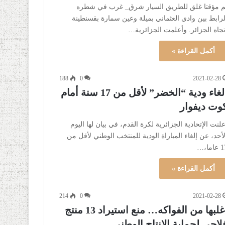
تم مؤقتا غلق للطريق السيار شرق_ غرب في شطره
لرابط بين وادي العثماني بميلة وعين سمارة بقسنطينة
اه الجزائر. ‎وأعلمت الجزائرية…
أكمل القراءة »
188
0
2021-02-28
إلغاء ودية “الخضر” لأقل من 17 سنة أمام
وت ديفوار
علنت الإتحادية الجزائرية لكرة القدم، في بيان لها اليوم
لأحد، عن إلغاء المباراة الودية للمنتخب الوطني لأقل من
اما،…
أكمل القراءة »
214
0
2021-02-28
أغلبها من الفواكه… منع استيراد 13 منتج
لاحي لحماية الإنتاج الوطني