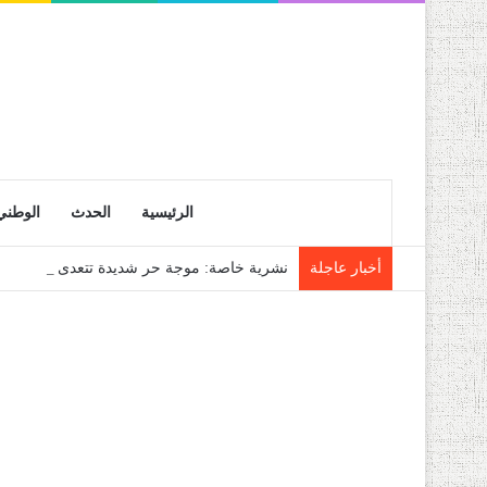
الرئيسية
الحدث
الوطني
أخبار عاجلة
نشرية خاصة: موجة حر شديدة تتعدى 45 درجة تجتاح عدة ولايات إلى غاية الاثنين