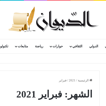
الدولي
الثقافي
حوارات
رياضة
متابعات
تكنولوج
الرئيسية
/
2021
/
فبراير
الشهر:
فبراير 2021