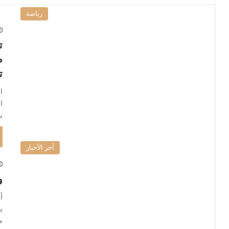
رياضة
ت
ص
ت
ا
ب
آخر الأخبار
و
أ
م