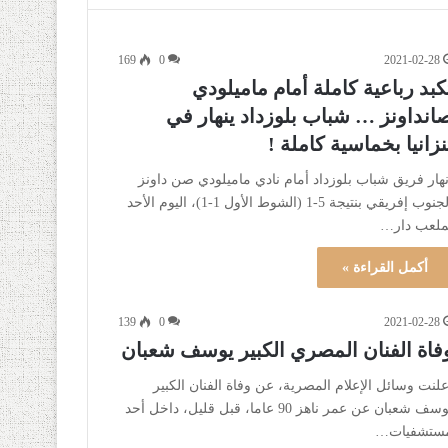
169
0
2021-02-28
كبد رباعية كاملة أمام ماميلودي
انداونز … شباب بلوزداد ينهار في
نزانيا بخماسية كاملة !
نهار فريق شباب بلوزداد أمام نادي ماميلودي صن داونز
الجنوب إفريقي بنتيجة 5-1 (الشوط الأول 1-1)، اليوم الأحد
ملعب دار…
أكمل القراءة »
139
0
2021-02-28
فاة الفنان المصري الكبير يوسف شعبان
علنت وسائل الإعلام المصرية، عن وفاة الفنان الكبير
يوسف شعبان عن عمر ناهز 90 عاما، قبل قليل، داخل أحد
ستشفيات…