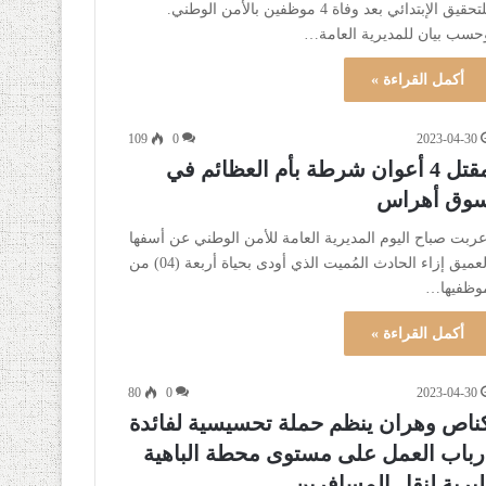
للتحقيق الإبتدائي بعد وفاة 4 موظفين بالأمن الوطني.
حسب بيان للمديرية العامة…
أكمل القراءة »
109
0
2023-04-30
مقتل 4 أعوان شرطة بأم العظائم في
وق أهراس
عربت صباح اليوم المديرية العامة للأمن الوطني عن أسفها
العميق إزاء الحادث المُميت الذي أودى بحياة أربعة (04) من
وظفيها…
أكمل القراءة »
80
0
2023-04-30
ناص وهران ينظم حملة تحسيسية لفائدة
رباب العمل على مستوى محطة الباهية
لبرية لنقل المسافرين