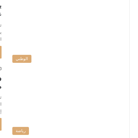
ب
ع
ت
ي
ا
الوطني
و
م
ت
إ
رياضة