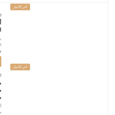
آخر الأخبار
أ
ا
ت
ا
و
آخر الأخبار
م
م
م
أ
م