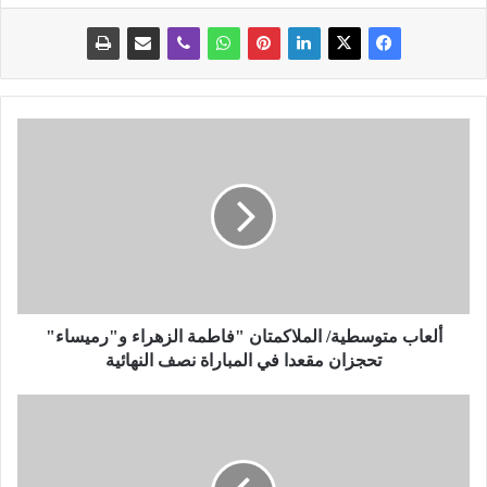
أ
ل
ع
ا
ب
م
ت
و
س
ط
ألعاب متوسطية/ الملاكمتان "فاطمة الزهراء و"رميساء"
ي
تحجزان مقعدا في المباراة نصف النهائية
ة
/
ا
ا
ل
ل
ج
م
م