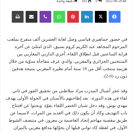
2022-06-28
0
102
دقيقة واحدة
فيسبوك
‫X
لينكدإن
بينتيريست
واتساب
ڤايبر
مشاركة عبر البريد
طباعة
في حضور جماهيري قياسي وصل لغاية العشرين ألف متفرج بملعب
المرحوم المجاهد عبد الكريم كروم بسيق، الذي امتلئ عن آخره
قرابة الساعتين قبل انطلاق اللقاء، أجري الداربي المغاربي بين
المنتخبين الجزائري والمغربي، والذي عرف مفاجأة مدوّية من خلال
هزيمة منتخب أقل من 18 سنة أمام نظيره المغربي بنتيجة هدفين
دون رد (0-2).
وقد عجز أشبال المدرب مراد سلاطني من تحقيق الفوز في ثاني
لقاء في هذه الدورة، بعد إطاحتهم بالأسبان في الجولة الأولى بهدف
مهدي بوش. وقد دخل شبان الخضر اللقاء بقوّة وبحثوا عن افتتاح
باب التهديف وكاد أن يكون ذلك في العديد من المرات، لاسيما عن
طريق مقصية مهاجم إتحاد العاصمة بن معزوز، في منتصف الشوط
الأول، في لقطة كاد ثواني قبلها أن يحوّلها مدافع مغربي بالنيران