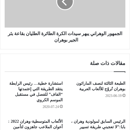
ل
ه
ا
و
ك
ر
م
ا
ت
ل
ا
و
الجمهور الوهراني يبهر سيدات الكرة الطائرة الطليان بقاعة بئر
ن
ه
الجير بوهران
"
ر
ف
ا
ا
ن
مقالات ذات صلة
ط
ي
م
ي
ة
ب
ا
ه
الطبعة الثالثة لنصف الماراثون
استشارة خطية… رئيس الرابطة
ل
ر
بوهران تُروّج للألعاب العربية
ينتقد الطريقة التي إعتمدتها
ز
س
“الفاف” للفصل في مستقبل
2023-06-19
ه
الموسم الكروي
ي
ر
د
2020-07-24
ا
ا
ء
ت
الرئيس السابق لمولودية وهران ،
الألعاب المتوسطية-وهران 2022 :
و
ا
بابا:”لا تعجبني طريقة تسيير
أعوان الملاعب جاهزون لتأمين