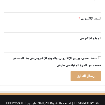
ل
ة
م
ب
ب
ئ
ا
البريد الإلكتروني
*
ر
ر
ا
ا
ل
ة
ج
ن
ي
الموقع الإلكتروني
ص
ر
ف
ب
ا
و
ل
ه
احفظ اسمي، بريدي الإلكتروني، والموقع الإلكتروني في هذا المتصفح
ن
ر
لاستخدامها المرة المقبلة في تعليقي.
ه
ا
ا
ن
ئ
ي
ة
EDDIWAN © Copyright 2020, All Rights Reserved | DESIGNED BY
BK