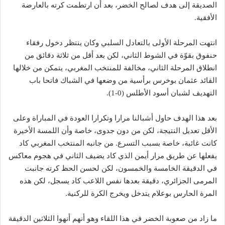
الصديقة إلى هدف لصالح الخضر، بعد أن ارتطمت كرته بالعارضة
الأفقية.
انتهت المرحلة الأولى بالتعادل السلبي وكان ينتظر دخول رفقاء
حنفوق بقوّة في الشوط الثاني، لكن بعد أقل من ثلاثة دقائق من
انطلاق المرحلة الثاني، مخالفة للمنتخب المغربي، يتمكن من خلالها
القائد عثمان بوخرس برأسية من وضعها في الشباك فاتحا باب
التهديف لشبان أسود الأطلس (0-1).
بعد هذا الهدف حاول أشبالنا مرارا وتكرارا العودة في المباراة وعلى
الأقل تعديل النتيجة، لكن من دون جدوى، خاصة وأن اللمسة الأخيرة
كانت غائبة، خاصة بسبب التسرع. من جانبه المنتخب المغربي كاد
يفعلها عن طريق مرار أيمن الذي كاد يضيف الثاني في هجوم معاكس
في الدقيقة الخامسة والخمسون، لكن لحسن الحظ كرته جانبت
المرمى الجزائري، دقيقة بعدها نفس اللاعب كاد يسجل، لكن هذه
المرة الحارس بوعلام يتدخل ويخرج الكرة للركنية.
ما زاد من صعوبة الخضر في هذا اللقاء وهو أنهم أنهوا الثلاثين الدقيقة