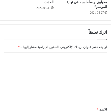
"
ل
محياوي و سأحاسبه في نهاية
الحدث
ر
ك
الموسم”
2022-03-30
م
ر
2021-04-27
ي
ة
س
ا
ا
ل
ء
ط
اترك تعليقاً
"
ا
ت
ئ
ح
لن يتم نشر عنوان بريدك الإلكتروني.
الحقول الإلزامية مشار إليها بـ
*
ر
ج
ة
ا
ز
ا
ا
ل
ل
ن
ط
ت
م
ل
ع
ق
ي
ع
ا
ل
د
ن
ي
ا
ب
ف
ق
ق
ي
ا
*
ا
الاسم
*
ع