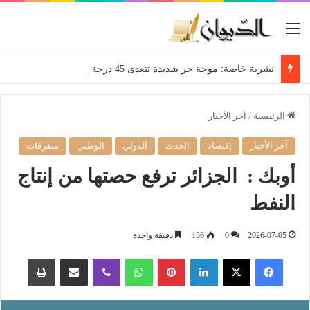
القائمة
نشرية خاصة: موجة حر شديدة تتعدى 45 درجة تجتاح عدة ولايات إلى غاية الاثنين
الرئيسية
/
آخر الأخبار
آخر الأخبار
إقتصاد
الحدث
الدولي
الوطني
متفرقات
أوبك : الجزائر ترفع حصتها من إنتاج
النفط
2026-07-05
0
136
دقيقة واحدة
فيسبوك
‫X
لينكدإن
بينتيريست
واتساب
ڤايبر
مشاركة عبر البريد
طباعة