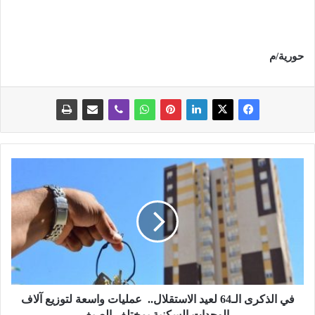
حورية/م
ف
ي
ا
ل
ذ
ك
ر
ى
ا
ل
في الذكرى الـ64 لعيد الاستقلال.. عمليات واسعة لتوزيع آلاف
ـ
الوحدات السكنية بمختلف الصيغ