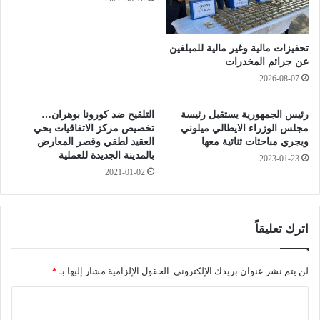
ي
ن
ا
ة
ت
ا
تحفيزات مالية وغير مالية للمبلغين
و
ل
عن جرائم المخدرات
ا
أ
2026-08-07
س
ج
ع
ي
ة
ا
رئيس الجمهورية يستقبل رئيسة
التلقيح ضد كورونا بوهران…
ل
مجلس الوزراء الايطالي ميلوني
تخصيص مركز الاتفاقيات بحي
ل
ويجري مباحثات ثنائية معها
العقيد لطفي وقصر المعارض
ت
”
بالمدينة الجديدة للعملية
و
2023-01-23
.
2021-01-02
ز
.
ي
.
ع
آ
ا
اترك تعليقاً
ل
ل
ا
ج
ف
ز
لن يتم نشر عنوان بريدك الإلكتروني.
الحقول الإلزامية مشار إليها بـ
*
ا
ا
ل
ئ
ا
و
ر
ل