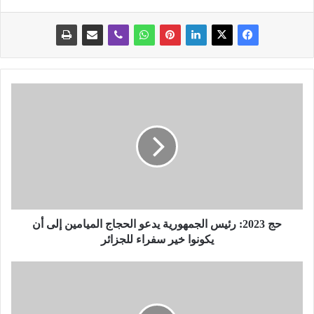
ح
ج
2
0
2
3
:
ر
ئ
ي
حج 2023: رئيس الجمهورية يدعو الحجاج الميامين إلى أن
س
يكونوا خير سفراء للجزائر
ا
ل
م
ج
ف
م
ا
ه
ر