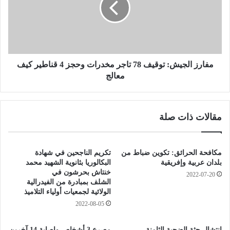
و
ز
ر
ا
ي
ل
ة
ج
ي
ي
د
ش
مفارز الجيش: توقيف 78 تاجر مخدرات وحجز 4 قناطير كيف
ع
:
معالج
و
ت
ا
و
ل
ق
مقالات ذات صلة
ح
ي
ج
ف
ا
7
ج
8
مكافحة الحرائق: تكوين ضباط من
تكريم الناجحين في شهادة
ا
ت
بلدان عربية وإفريقية
البكالوريا بثانوية الشهيد محمد
ل
ا
خنتاش بحرشون في
2022-07-20
م
الشلف بمبادرة من الفيدرالية
ج
الولائية لجمعيات أولياء التلاميذ
ي
ر
ا
م
2022-08-05
م
خ
ي
د
إنتشال جثة الضحية الثامنة
مصرع 3 أشخاص وإصابة 14 آخرين