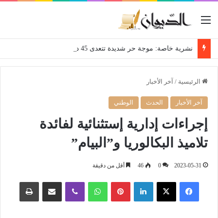
القائمة
نشرية خاصة: موجة حر شديدة تتعدى 45 درجة تجتاح عدة ولايات إلى غاية الاثنين
الرئيسية
/
آخر الأخبار
آخر الأخبار
الحدث
الوطني
إجراءات إدارية إستثنائية لفائدة
تلاميذ البكالوريا و”البيام”
2023-05-31
0
46
أقل من دقيقة
فيسبوك
‫X
لينكدإن
بينتيريست
واتساب
ڤايبر
مشاركة عبر البريد
طباعة