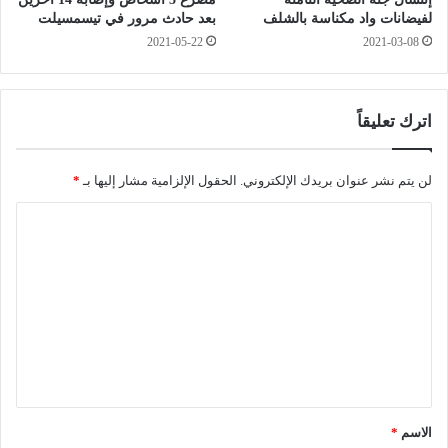
ن
ر
لفيضانات واد مكناسة بالشلف
بعد حادث مرور في تيسمسيلت
إ
ا
2021-05-22
2021-03-08
ل
ت
ى
و
أ
ح
ن
ج
اترك تعليقاً
ي
ز
ك
4
و
ق
لن يتم نشر عنوان بريدك الإلكتروني.
الحقول الإلزامية مشار إليها بـ
*
ن
ن
ا
و
ا
ا
ط
ل
خ
ي
ت
ي
ر
ر
ك
ع
س
ي
ل
ف
ف
ي
ر
م
ا
ع
ق
ء
ا
*
ل
ل
الاسم
*