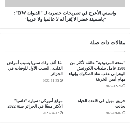
ل
ا
أ
ر
ع
واسيني الأعرج في تصريحات حصرية لـ "الديوان DW":
ي
ر
"ياسمينة خضرا لا يُقرأ له لا عالميا ولا عربيا"
ع
ج
ا
ف
ل
ي
مقالات ذات صلة
ت
ت
ر
ص
ب
ر
و
ي
“منحة المردودية” عالقة لأكثر من
14 ألف وفاة سنويا بسبب أمراض
ي
ح
1500 عامل ببلديات الكورنيش
القلب.. السبب الأول للوفيات في
ة
ا
الوهراني عقب نفاذ الصكوك وإنهاء
الجزائر
ت
مهام أمين الخزينة
ت
2022-11-25
ح
ح
2022-12-26
ض
ص
ي
ر
حريق مهول في قاعدة الحياة
موقع أميركي: سيارة “داسيا”
ر
ي
بجانت
الأكثر مبيعًا في الجزائر سنة 2022
ا
ة
2023-04-17
2022-09-07
ل
ل
ل
ـ
د
"