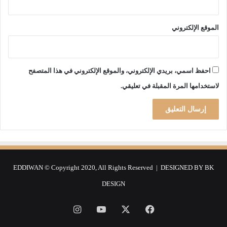
ر
ا
ل
الموقع الإلكتروني
ا
يُ
ق
ر
احفظ اسمي، بريدي الإلكتروني، والموقع الإلكتروني في هذا المتصفح
أ
لاستخدامها المرة المقبلة في تعليقي.
ل
ه
ل
ا
ع
ا
ل
EDDIWAN © Copyright 2020, All Rights Reserved | DESIGNED BY
BK
م
DESIGN
ي
ا
و
فيسبوك
‫X
‫YouTube
انستقرام
ل