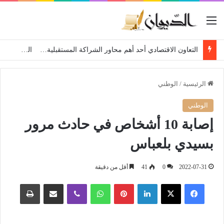
القائمة
التعاون الاقتصادي أحد أهم محاور الشراكة المستقبلية… الجزائر عازمة على الارتقاء بعلاقاتها مع بيلاروسيا
الرئيسية
/
الوطني
الوطني
إصابة 10 أشخاص في حادث مرور
بسيدي بلعباس
2022-07-31
0
41
أقل من دقيقة
فيسبوك
‫X
لينكدإن
بينتيريست
واتساب
ڤايبر
مشاركة عبر البريد
طباعة