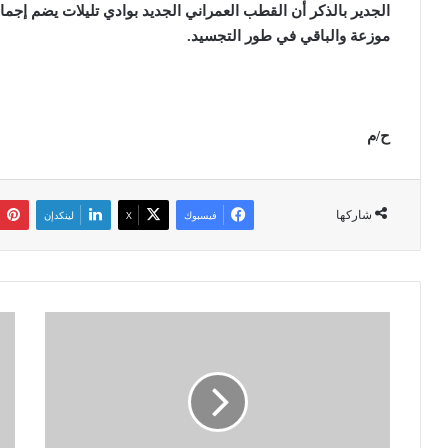
موزعة والباقي في طور التجسيد
.
ح/م
شاركها
فيسبوك
‫X
لينكدإن
ع
3
ي
م
ن
ل
ت
ا
م
ي
و
ي