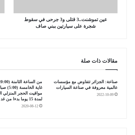
ش
ر
ن
ل
ت
م
.
عين تموشنت..3 قتلى و3 جرحى في سقوط
ح
.
ي
شجرة على سيارتين ببني صاف
3
ا
ق
و
ت
ي
ل
و
ى
م
مقالات ذات صلة
و
ل
3
ي
ج
ا
صناعة: الجزائر تتفاوض مع مؤسسات
ر
ر
عالمية معروفة في صناعة السيارات
غاية الخامس
ح
ل
مواقيت الحجر المنزلي ا
2022-10-09
ى
ك
لمدة 15 يوما بدءا من غد
ف
ل
2020-08-12
ي
م
س
ن
ق
ا
و
ل
ط
ك