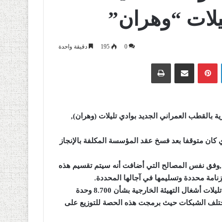
يلات “وهران”
0
195
دقيقة واحدة
لينكدإن
بينتيريست
مشاركة عبر البريد
طباعة
(
وهران
),
 كان متوقفا بعد فسخ عقد المؤسسة المكلفة بالإنجاز
 ,وفق نفس المصالح التي أضافت أنه سيتم تقسيم هذه
امة محددة وتسليمها في آجالها المحددة
.
للإشارة يجري حاليا على مستوى القطب العمراني الجديد بوادي تليلات أشغال التهيئة الخارجية بشأن 8.700 وحدة
ختلف الشبكات حيث برمجت هذه الحصة للتوزيع على