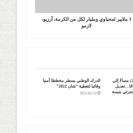
3 ملايير لمحياوي ومليار لكل من الكرمة، أرزيو،
لازمو
من الساعة الثامنة (20:00) مساءً إلى
الدرك الوطني يسطر مخططا أمنيا
ة (5:00) صباحًا…تعديل
وقائيا لتغطية “شان 2022”
لجزئي بتبسة
2023-01-12