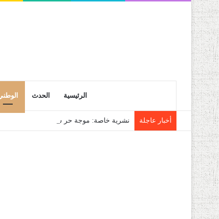
الرئيسية
الحدث
الوطني
أخبار عاجلة
نشرية خاصة: موجة حر شديدة تتعدى 45 درجة تجتاح عدة ولايات إلى غاية الاثنين