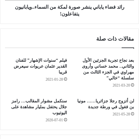
ي
ل
ا
رائد فضاء ياباني ينشر صورة لمكة من السماء..ويابانيون
ق
ب
يتفاعلون!
ا
ا
ح
ن
ا
ي
مقالات ذات صلة
ل
ي
ر
ن
و
ش
س
ر
بعد نجاح تجربة الجزئين الأول
فيلم “سنوات الإشهار” للفنان
ي
ص
والثاني.. محمد خساني وأروى
القدير عثمان عريوات سيعرض
و
و
مهراوي في الجزء الثالث من
قريبا
ا
سلسلة “خالي”
ر
2021-01-28
ل
ة
2021-03-20
ص
ل
ي
م
لن أتزوج رجلا جزائريا…… مونيا
سنكمل مشوار المقالب… رامز
ن
ك
بن فغول في ورطة جديدة
جلال يحتفل بمليار مشاهدة على
ي
ة
اليوتيوب
2021-05-28
م
2020-07-01
ن
ا
ل