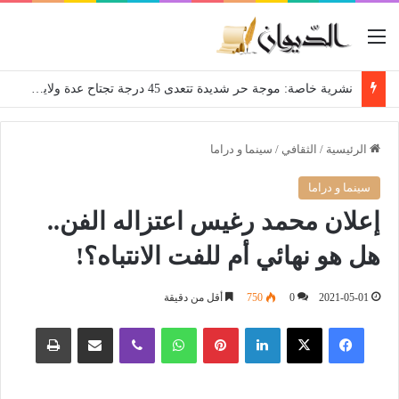
القائمة
نشرية خاصة: موجة حر شديدة تتعدى 45 درجة تجتاح عدة ولايات إلى غاية الاثنين
الرئيسية
/
الثقافي
/
سينما و دراما
سينما و دراما
إعلان محمد رغيس اعتزاله الفن..
هل هو نهائي أم للفت الانتباه؟!
2021-05-01
0
750
أقل من دقيقة
فيسبوك
‫X
لينكدإن
بينتيريست
واتساب
ڤايبر
مشاركة عبر البريد
طباعة