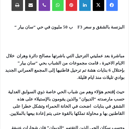
البزنسة بالشقق و سعر
F3
ب 50 مليون في حي “سان بيار “
مباشرة بعد عمليتي الترحيل التي باشرتها مصالح دائرة وهران
خلال
الايام الاخيرة
، قامت مجموعات من الشباب بحي “سان بيار”
بإحتلال 6 بنايات هشة تم ترحيل قاطنيها إلى المجمع العمراني الجديد
بوادي تليلات منذ ايام قليلة.
حيث إقتحم هؤلاء وهم من شباب الحي خاصة ذوي السوابق العدلية
حسب مارصدته “الديوان” والذين يقومون بالإستيلاء على هذه
الشقق في بنايات اضحت في الخانة الحمراء وتشكل خطرا على
القاطنين بها و محاولة تملكها بالقوة حتى يتم إعادة بيعها بالملايين.
وحسب سكان الحي الذين إلتقتهم “الديوان” فإن شجارات عنيفة