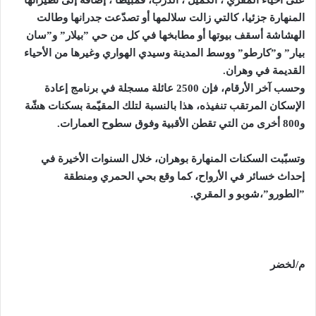
على أحياء المقري ، الكميل ، الدرب، قمبيطا ، إضافة إلى نظيراتها
المنهارة جزئيا، كالتي زالت سلالمها أو تصدّعت جدرانها وطالت
الهشاشة أسقف بيوتها أو مطابخها في كل من حي ”بيلار” و”سان
بيار” و”كارطو” ووسط
المدينة
وسيدي الهواري وغيرها من الأحياء
القديمة في
وهران
.
وحسب آخر الأرقام، فإن 2500 عائلة مسجلة في برنامج إعادة
الإسكان المرتقب تنفيذه، هذا بالنسبة لتلك المقيّمة بسكنات هشّة
و800 أخرى من التي تقطن الأقبية وفوق سطوح العمارات.
وتسبّبت السكنات المنهارة
بوهران، خلال السنوات الأخيرة في
إحداث خسائر في الأرواح، كما وقع بحي الحمري ومنطقة
”الطورو”،شوبو و المقري.
م/لخضر