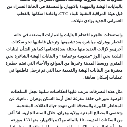
بالبنايات الهشة والمههدة بالانهيار، والمصنفة في الخانة الحمراء من
قبل هيئة المراقبة التقنية للبناء
CTC.
واعادة اسكانها بالقطب
العمراني الجديد بوادي تليلات.
واستفحلت ظاهرة اقتحام البنايات والعمارات المصنفة في خانة
الخطر بوهران، مباشرة بعد تشميعها وترحيل قاطنيها نحو سكنات
أخرى،و لازالت العديد منها محتلة بعد إقتحامها كما هو الشأن لبنايات
البلدية بحي اللوز “مندوبية بوعمامة” و البنايات الهشة الشاغرة بحي
المقري ووسط
المدينة وغيرها من المواقع والأحياء التي تضم حظيرة
معتبرة من البنايات الهشة والقديمة جدا التي تم ترحيل قاطنيها في
عمليات إسكان سابقة.
مثل هذه التصرفات تترتب عليها انعكاسات سلبية تجعل السلطات
الوصية تدور في حلقة مفرغة لحل أزمة السكن بوهران ، ناهيك عن
المخاطر الكبيرة والمحدقة التي تتهدد حياة العائلات المقتحمة
.
وتحصي المصالح المعنية بولاية
وهران، خلال السنة الجارية، 54 ألف
من السكنات القديمة، 10 بالمائة مهدّدة بالانهيار، منها 153 موزعة