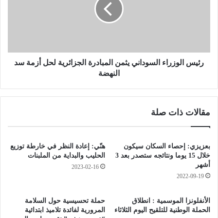
س
س
ا
ي
ل
ق
و
ى
ز
و
ر
ت
ا
رئيس الوزراء السوداني يثمن المبادرة الجزائرية لحل أزمة سد
م
ء
النهضة
ن
ا
ع
ل
ا
س
مقالات ذات صلة
ل
و
م
د
ذ
ا
ي
ن
بعزيزي: إحصاء السكان سيكون
هنّي: إعادة النظر في خارطة توزيع
ع
ي
خلال 15 يوما ونتائجه ستصدر بعد 3
الحليب والبداية من الملبنات
ا
ي
أشهر
2023-02-16
ت
ث
2022-09-19
م
م
ن
ن
الأنفلونزا الموسمية : انطلاق
حملة تحسيسية حول السلامة
ا
ا
الحملة الوطنية للتلقيح اليوم الثلاثاء
المرورية لفائدة تلاميذ ابتدائية
ل
ل