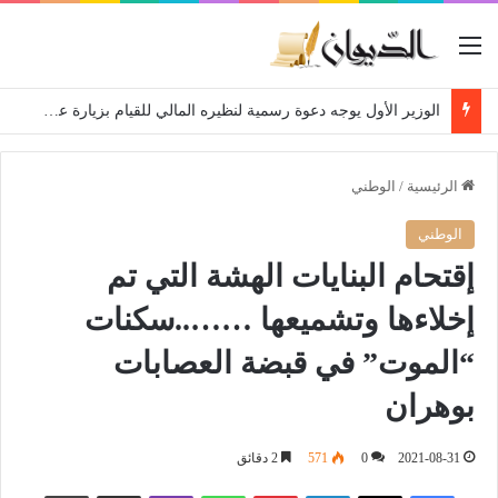
القائمة
الوزير الأول يوجه دعوة رسمية لنظيره المالي للقيام بزيارة عمل إلى الجزائر
الرئيسية
/
الوطني
الوطني
إقتحام البنايات الهشة التي تم
إخلاءها وتشميعها ……..سكنات
“الموت” في قبضة العصابات
بوهران
2021-08-31
0
571
2 دقائق
فيسبوك
‫X
لينكدإن
بينتيريست
واتساب
ڤايبر
مشاركة عبر البريد
طباعة