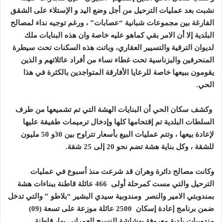
نشبت بعد عمليات الترحيل من أجل وضع اليد و الإستلاء على الشقق
الفارغة بين مجموعات شبانية “عصابات” ، ورغم توجيه نداء لمصالح
البلدية إلا أن الامر بقي كماهو عليه
خاصة وان هذه البنايات ملك
لديوان الترقية والتسيير العقاري
، وباتت هذه السكنات تحت سيطرة
المنحرفين والبزناسية تحت غطاء نساء من أفراد عائلاتهم و الذين
يقومون ببيعها خاصة للرعايا الأفارقة المتواجدين بالكثرة في هذا
الحي.
وكشف سكان الحي أن البنايات الهشة التي تم تشميعها من طرف
السلطات البلدية تم إقتحامها كلها وإدخال ترميمات طفيفة عليها
لإعادة بيعها ، وتتم عمليات البيع بأسعار تتراوح بين 30و 50 مليون
للشقة ، وكل بناية هشة تضم نحو 20 إلى 25 شقة.
وكانت مصالح دائرة وهران قد شرعت منذ أسبوع في عمليات
الت
رحيل والتي مست كمرحلة أولى 466 عائلة قاطنة ببناءات هشة
بمندوبتي الامير والنصر ومندوبية سيدي البشير “بلاطو ” والتي تدخل
ضمن برنامج إعادة إسكان 2500 عائلة موزعة على تسعة (09)
مندوبيات بلدية معروفة بهشاشة النسيج العمراني بها، قاطنة