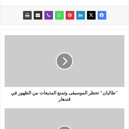
"
ط
ا
ل
ب
ا
ن
"
ت
ح
"طالبان" تحظر الموسيقى وتمنع المذيعات من الظهور في
ظ
قندهار
ر
ا
ر
ل
ئ
م
ي
و