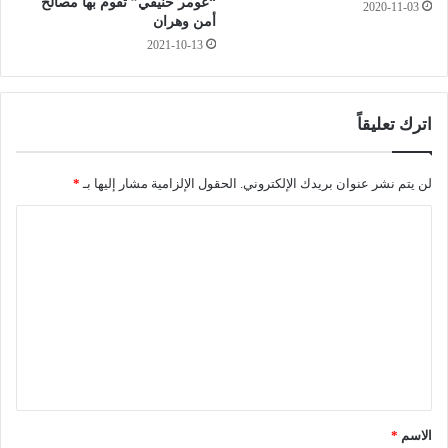
“عومر حنيفي” تقوم بها مصالح
2020-11-03
ظ
م
أمن وهران
ه
ب
2021-10-13
و
ا
ر
د
ف
ر
ي
ة
اترك تعليقاً
ق
ا
ن
ل
د
ج
لن يتم نشر عنوان بريدك الإلكتروني.
الحقول الإلزامية مشار إليها بـ
*
ه
ز
ا
ا
ا
ر
ئ
ل
ر
ت
ي
ع
ة
ل
ل
ح
ي
ل
أ
ق
ز
*
م
الاسم
*