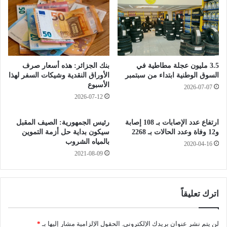
3
ا
م
ر
ن
ا
ت
ل
ج
ر
ف
ا
3.5 مليون عجلة مطاطية في
بنك الجزائر: هذه أسعار صرف
ل
ب
السوق الوطنية ابتداء من سبتمبر
الأوراق النقدية وشيكات السفر لهذا
ا
ط
الأسبوع
2026-07-07
ح
ب
2026-07-12
ي
ي
ل
ن
ح
ارتفاع عدد الإصابات بـ 108 إصابة
رئيس الجمهورية: الصيف المقبل
و
و12 وفاة وعدد الحالات بـ 2268
سيكون بداية حل أزمة التموين
م
ا
بالمياه الشروب
ا
2020-04-16
د
2021-08-09
ي
ي
ة
ا
ا
ل
ل
ع
اترك تعليقاً
إ
ث
ن
م
ت
ا
لن يتم نشر عنوان بريدك الإلكتروني.
الحقول الإلزامية مشار إليها بـ
*