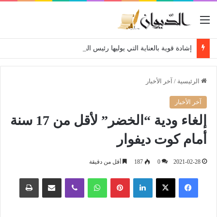
القائمة
إشادة قوية بالعناية التي يوليها رئيس الجمهورية لمتقاعدي ومعطوبي وكبار جرحى الجيش الوطني الشعبي
الرئيسية
/
آخر الأخبار
آخر الأخبار
إلغاء ودية “الخضر” لأقل من 17 سنة
أمام كوت ديفوار
2021-02-28
0
187
أقل من دقيقة
فيسبوك
‫X
لينكدإن
بينتيريست
واتساب
ڤايبر
مشاركة عبر البريد
طباعة