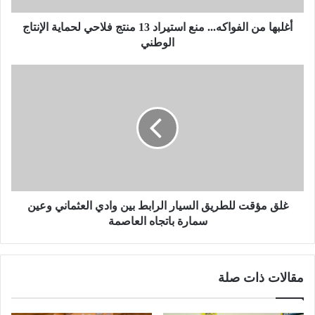
ا
ل
أغلبها من الفواكه... منع استيراد 13 منتج فلاحي لحماية الإنتاج
ف
الوطني
و
ا
غ
ك
ل
ه
ق
.
م
.
ؤ
.
ق
م
ت
ن
ل
ع
ل
ا
ط
غلق مؤقت للطريق السيار الرابط بين وادي العثماني وعين
س
ر
سمارة باتجاه العاصمة
ت
ي
ي
ق
ر
ا
مقالات ذات صلة
ا
ل
د
س
1
ي