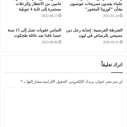
ا
ر
علماء يفندون تصريحات جونسون
عامين من الانتظار والرحلات
ل
ض
بشأن “كورونا المتحور”
مستمرة إلى غاية 4 جويلية
ع
ي
2022-06-15
2021-01-24
ا
ع
ر
ة
الشرطة الفرنسية: إصابة رجل دين
التماس عقوبات تصل إلى 15 سنة
ض
ح
مسيحي بالرصاص في ليون
حبسا نافذا ضد عائلة طحكوت
ة
د
2023-06-06
2020-10-31
ا
ي
ل
ث
ف
ة
ن
ا
اترك تعليقاً
ي
ل
ة
و
ل
لن يتم نشر عنوان بريدك الإلكتروني.
الحقول الإلزامية مشار إليها بـ
*
ا
ا
د
ة
ل
و
ت
ا
ل
ع
ق
ل