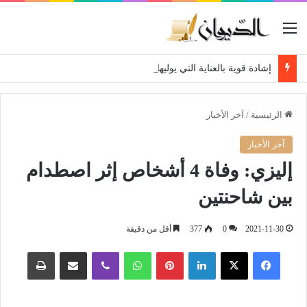
القائمة
إشادة قوية بالعناية التي يوليها رئيس الجمهورية لمتقاعدي ومعطوبي وكبار جرحى الجيش الوطني الشعبي
الرئيسية
/
آخر الأخبار
آخر الأخبار
إليزي: وفاة 4 أشخاص إثر اصطدام
بين شاحنتين
2021-11-30
0
377
أقل من دقيقة
فيسبوك
‫X
لينكدإن
بينتيريست
واتساب
ڤايبر
مشاركة عبر البريد
طباعة