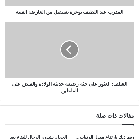
ب
د
المدرب عبد اللطيف بوعزة يستقيل من العارضة الفنية
ا
ل
ا
ل
ل
ط
ش
ي
ل
ف
ف
ب
:
و
ا
ع
ل
ز
ع
ة
ث
الشلف: العثور على جثة رضيعة حديثة الولادة والقبض على
ي
و
الفاعلين
س
ر
ت
ع
ق
ل
مقالات ذات صلة
ي
ى
ل
ج
م
ث
ن
ة
ربط ذلك بارتفاع معدل الوفيات…
الحجاج يشدون الرحال للبقاع بعد