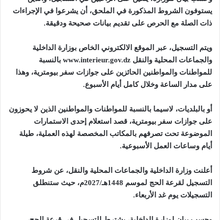
يستوفون الشروط المذكورة في الملحق، أن يشرعوا في الإجراءات
ذات الصلة مع الحرص على تقديم بيانات صحيحة ودقيقة
.
ويتم التسجيل، عبر الموقع الالكتروني الخاص بوزارة الداخلية
والجماعات المحلية والنقل
www.interieur.gov.dz
بالنسبة
للمواطنات والمواطنين الحائزين على جوازات سفر بيومترية، وهذا
على مدار الساعة وخلال كامل أيام الأسبوع
.
أو بالبلديات، لاسيما بالنسبة للمواطنات والمواطنين الذين لا يحوزون
على جوازات سفر بيومترية، قصد استعلام إحدى الاستمارات
الموضوعة تحت تصرفهم بالمكاتب المخصصة لهذه العملية، طيلة
أيام وساعات العمل الأسبوعية
.
أعلنت وزارة الداخلية والجماعات المحلية والنقل، عن شروط
التسجيل لقرعة الحج لموسم 1448هـ/2027م، حيث ستنطلق
التسجيلات يوم غد الأربعاء
.
وحسب بيان لوزارة الداخلية، يشترط للتسجيل في قرعة الحج،