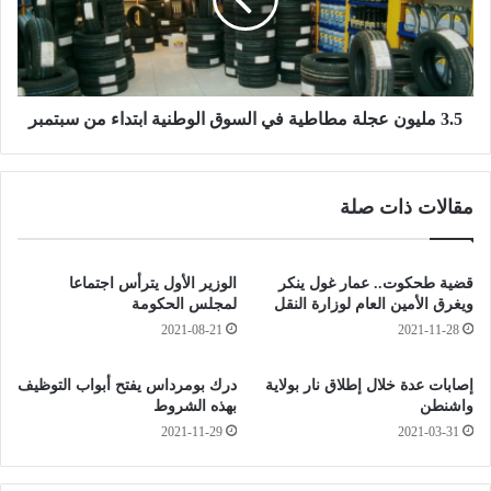
ت
ل
و
ي
ر
و
ي
ن
ة
ع
ت
ج
3.5 مليون عجلة مطاطية في السوق الوطنية ابتداء من سبتمبر
ت
ل
س
ة
ل
م
مقالات ذات صلة
م
ط
م
ا
ح
ط
ا
ي
قضية طحكوت.. عمار غول ينكر
الوزير الأول يترأس اجتماعا
ض
ة
ويغرق الأمين العام لوزارة النقل
لمجلس الحكومة
ر
ف
2021-08-21
2021-11-28
ا
ي
ل
ا
إصابات عدة خلال إطلاق نار بولاية
درك بومرداس يفتح أبواب التوظيف
ن
ل
واشنطن
بهذه الشروط
ت
س
2021-11-29
2021-03-31
ا
و
ئ
ق
ج
ا