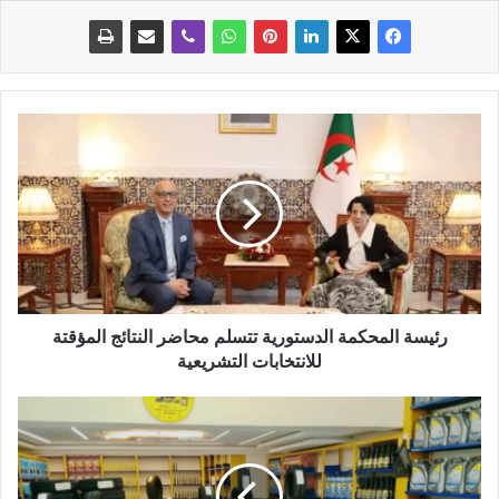
ر
ئ
ي
س
ة
ا
ل
م
ح
ك
رئيسة المحكمة الدستورية تتسلم محاضر النتائج المؤقتة
م
للانتخابات التشريعية
ة
ا
3
ل
.
د
5
س
م