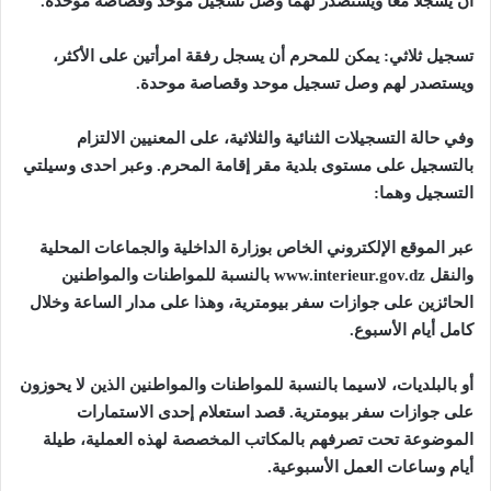
أن يسجلا معا ويستصدر لهما وصل تسجيل موحد وقصاصة موحدة
.
تسجيل ثلاثي
:
يمكن للمحرم أن يسجل رفقة امرأتين على الأكثر،
ويستصدر لهم وصل تسجيل موحد وقصاصة موحدة
.
وفي حالة التسجيلات الثنائية والثلاثية، على المعنيين الالتزام
بالتسجيل على مستوى بلدية مقر إقامة المحرم. وعبر احدى وسيلتي
التسجيل وهما
:
عبر الموقع الإلكتروني الخاص بوزارة الداخلية والجماعات المحلية
والنقل
www.interieur.gov.dz
بالنسبة للمواطنات والمواطنين
الحائزين على جوازات سفر بيومترية، وهذا على مدار الساعة وخلال
كامل أيام الأسبوع
.
أو بالبلديات، لاسيما بالنسبة للمواطنات والمواطنين الذين لا يحوزون
على جوازات سفر بيومترية. قصد استعلام إحدى الاستمارات
الموضوعة تحت تصرفهم بالمكاتب المخصصة لهذه العملية، طيلة
أيام وساعات العمل الأسبوعية
.