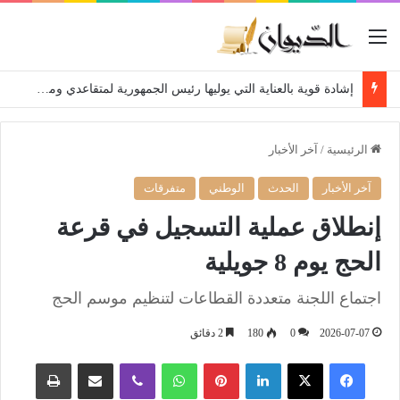
القائمة
إشادة قوية بالعناية التي يوليها رئيس الجمهورية لمتقاعدي ومعطوبي وكبار جرحى الجيش الوطني الشعبي
الرئيسية
/
آخر الأخبار
آخر الأخبار
الحدث
الوطني
متفرقات
إنطلاق عملية التسجيل في قرعة
الحج يوم 8 جويلية
اجتماع اللجنة متعددة القطاعات لتنظيم موسم الحج
2026-07-07
0
180
2 دقائق
فيسبوك
‫X
لينكدإن
بينتيريست
واتساب
ڤايبر
مشاركة عبر البريد
طباعة