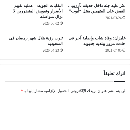
ج
م
عثر عليه جثة داخل حديقة بآرزيو…
التقلبات الجوية: عملية تقييم
ح
و
القبض على المتهمين بقتل “أيوب”
الأضرار وتعويض المتضررين لا
و
ل
تزال متواصلة
2021-03-24
ن
ي
2023-06-02
ف
ش
ي
ي
غليزان: وفاة شاب وإصابة آخر في
ثبوت رؤية هلال شهر رمضان في
ت
د
حادث مرور ببلدية جديوية
السعودية
و
و
2020-04-23
2021-07-05
ل
ن
ي
ب
د
ت
ا
ح
اترك تعليقاً
م
س
ر
ن
أ
ت
لن يتم نشر عنوان بريدك الإلكتروني.
الحقول الإلزامية مشار إليها بـ
*
ت
د
ا
ي
ف
ن
ق
ل
ا
ت
ل
أ
ع