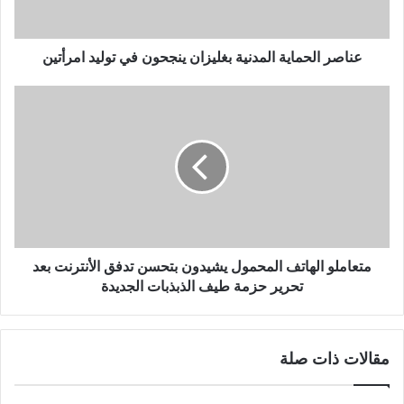
ح
م
ا
عناصر الحماية المدنية بغليزان ينجحون في توليد امرأتين
ي
ة
م
ا
ت
ل
ع
م
ا
د
م
ن
ل
ي
و
ة
ا
ب
ل
غ
ه
متعاملو الهاتف المحمول يشيدون بتحسن تدفق الأنترنت بعد
ل
ا
تحرير حزمة طيف الذبذبات الجديدة
ي
ت
ز
ف
ا
ا
مقالات ذات صلة
ن
ل
ي
م
ن
ح