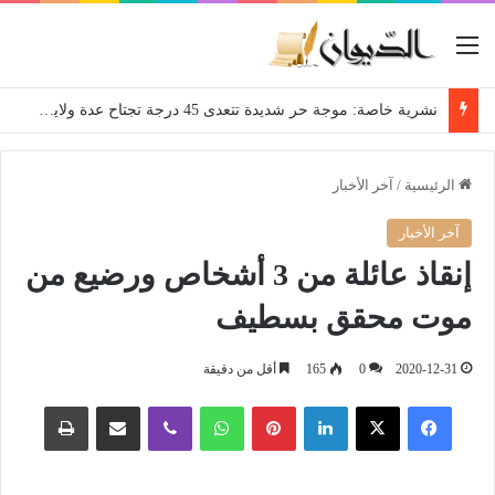
القائمة
نشرية خاصة: موجة حر شديدة تتعدى 45 درجة تجتاح عدة ولايات إلى غاية الاثنين
الرئيسية
/
آخر الأخبار
آخر الأخبار
إنقاذ عائلة من 3 أشخاص ورضيع من
موت محقق بسطيف
2020-12-31
0
165
أقل من دقيقة
فيسبوك
‫X
لينكدإن
بينتيريست
واتساب
ڤايبر
مشاركة عبر البريد
طباعة