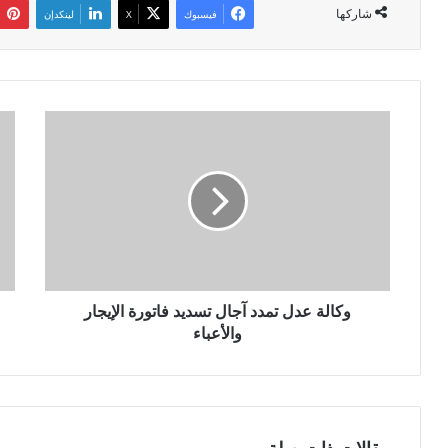
شاركها
فيسبوك
‫X
لينكدإن
و
و
ك
ز
ا
ا
ل
ر
ة
ة
ع
ا
د
ل
ل
ش
ت
ؤ
م
وكالة عدل تمدد آجال تسديد فاتورة الإيجار
و
د
ن
والأعباء
د
ا
آ
ل
ج
د
ا
ي
ل
ن