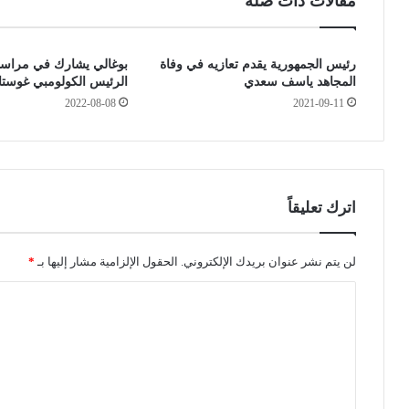
مقالات ذات صلة
ت
ي
س
ة
د
ت
رئيس الجمهورية يقدم تعازيه في وفاة
بوغالي يشارك في مراس
ي
ر
المجاهد ياسف سعدي
الرئيس الكولومبي غوستاف
د
خ
2022-08-08
2021-09-11
ف
ص
ا
ب
ت
ث
و
ا
ر
ل
ة
ق
اترك تعليقاً
ا
ر
ل
آ
إ
ن
لن يتم نشر عنوان بريدك الإلكتروني.
الحقول الإلزامية مشار إليها بـ
*
ي
ا
ا
ج
ل
ا
ك
ل
ر
ر
ت
و
ي
ا
م
ع
ل
ع
ل