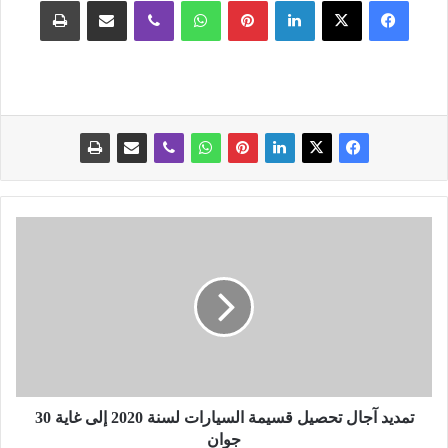
فيسبوك
‫X
لينكدإن
بينتيريست
واتساب
ڤايبر
مشاركة عبر البريد
طباعة
ت
م
د
ي
د
آ
ج
ا
ل
ت
تمديد آجال تحصيل قسيمة السيارات لسنة 2020 إلى غاية 30
ح
جوان