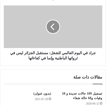
ص
ي
ج
ل
ر
ق
ا
س
د
ي
ف
م
ي
ة
ا
ا
ل
ل
ي
س
و
جراد في اليوم العالمي للشغل: مستقبل الجزائر ليس في
ي
م
ثرواتها الباطنية وإنما في كفاءاتها
ا
ا
ر
ل
ا
ع
مقالات ذات صلة
ت
ا
ل
ل
س
م
ن
ي
تسجيل 109 حالات جديدة و 10
(بدون عنوان)
ة
ل
وفيات و68 حالة شفاء
2021-07-29
2
ل
2020-06-12