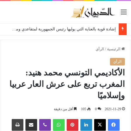
القائمة
إشادة قوية بالعناية التي يوليها رئيس الجمهورية لمتقاعدي ومعطوبي وكبار جرحى الجيش الوطني الشعبي
الرئيسية
/
الرأي
الرأي
الأكاديمي التونسي محمد هنيد:
المغرب تربع على عرش العار عربيا
وإسلاميًا
2021-11-29
0
105
أقل من دقيقة
فيسبوك
‫X
لينكدإن
بينتيريست
واتساب
ڤايبر
مشاركة عبر البريد
طباعة