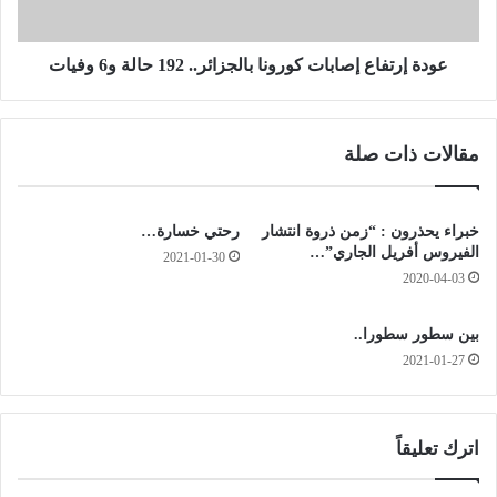
ل
ف
ا
ا
ت
ع
عودة إرتفاع إصابات كورونا بالجزائر.. 192 حالة و6 وفيات
ا
إ
ل
ص
خ
ا
مقالات ذات صلة
ل
ب
ي
ا
ج
ت
ي
ك
خبراء يحذرون : “زمن ذروة انتشار
رحتي خسارة…
ة
و
الفيروس أفريل الجاري”…
2021-01-30
و
ر
2020-04-03
ق
و
ط
ن
بين سطور سطورا..
ر
ا
2021-01-27
.
ب
.
ا
.
ل
م
ج
اترك تعليقاً
ا
ز
ج
ا