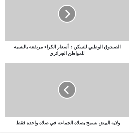
ص
ن
د
و
ق
ا
ل
و
الصندوق الوطني للسكن : أسعار الكراء مرتفعة بالنسبة
ط
للمواطن الجزائري
ن
ي
و
ل
ل
ل
ا
س
ي
ك
ة
ن
ا
:
ل
ب
أ
ي
س
ض
ولاية البيض تسمح بصلاة الجماعة في صلاة واحدة فقط
ع
ت