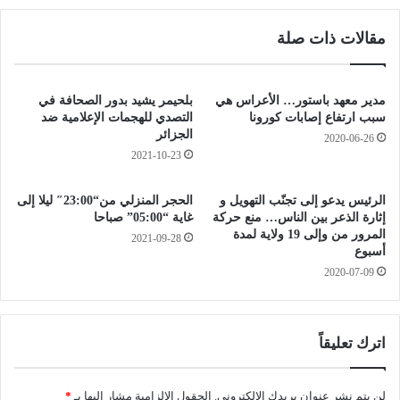
ا
س
ر
م
مقالات ذات صلة
ا
ح
ل
ب
ك
ص
ر
ل
مدير معهد باستور… الأعراس هي
بلحيمر يشيد بدور الصحافة في
ا
ا
سبب ارتفاع إصابات كورونا
التصدي للهجمات الإعلامية ضد
ء
ة
الجزائر
2020-06-26
م
ا
2021-10-23
ر
ل
ت
ج
الرئيس يدعو إلى تجنّب التهويل و
الحجر المنزلي من“23:00″ ليلا إلى
ف
م
إثارة الذعر بين الناس… منع حركة
غاية “05:00” صباحا
ع
ا
المرور من وإلى 19 ولاية لمدة
2021-09-28
ة
ع
أسبوع
ب
ة
2020-07-09
ا
ف
ل
ي
ن
ص
س
ل
اترك تعليقاً
ب
ا
ة
ة
ل
لن يتم نشر عنوان بريدك الإلكتروني.
الحقول الإلزامية مشار إليها بـ
*
و