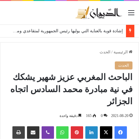
القائمة
إشادة قوية بالعناية التي يوليها رئيس الجمهورية لمتقاعدي ومعطوبي وكبار جرحى الجيش الوطني الشعبي
الرئيسية
/
الحدث
الحدث
الباحث المغربي عزيز شهير يشكك
في نية مبادرة محمد السادس اتجاه
الجزائر
2021-08-20
0
165
دقيقة واحدة
فيسبوك
‫X
لينكدإن
بينتيريست
واتساب
ڤايبر
مشاركة عبر البريد
طباعة