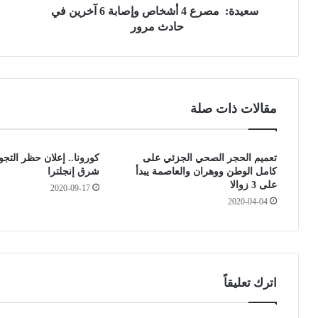
ر
سعيدة: مصرع 4 أشخاص وإصابة 6 آخرين في
ي
ع
س
حادث مرور
4
ا
أ
ل
ش
ج
خ
م
ا
ه
مقالات ذات صلة
ص
و
و
ر
إ
ي
تعميم الحجر الصحي الجزئي على
كورونا.. إعلان حظر الت
ص
ة
كامل الوطن ووهران والعاصمة يبدأ
شرق إنجلترا
ا
ي
على 3 زوالا
2020-09-17
ب
د
2020-04-04
ة
ع
6
و
آ
ا
خ
ل
ر
ح
ي
ج
اترك تعليقاً
ن
ا
ف
ج