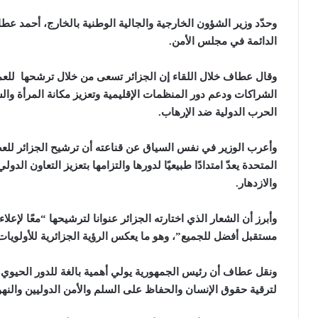
وحدّد وزير الشؤون الخارجية والجالية الوطنية بالخارج، أحمد عط
الدائمة في مجلس الأمن.
وقال عطاف خلال اللقاء إن الجزائر تسعى من خلال ترشحها للعمل
الشراكات ودعم دور المنظمات الإقليمية وتعزيز مكانة المرأة و
الحرب الدولية ضد الإرهاب.
وأعرب الوزير في نفس السياق عن قناعته أن ترشيح الجزائر للعضو
المتحدة يعدّ امتدادًا طبيعيًا لدورها والتزامها بتعزيز التعاون ال
والازدهار.
وأبرز أن الشعار الذي اختارته الجزائر عنوانا لترشيحها “معًا لإع
مستقبل أفضل للجميع”، وهو ما يعكس الرؤية الجزائرية للأولويا
ونقل عطاف أن رئيس الجمهورية يولي أهمية بالغة للدور الحيوي للأ
لترقية حقوق الإنسان والحفاظ على السلم والأمن الدوليين والنهو