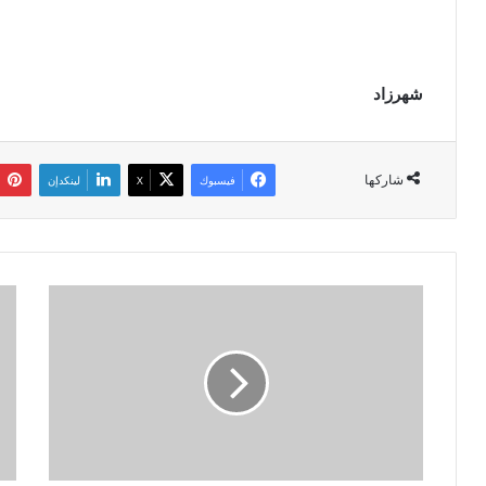
شهرزاد
شاركها
فيسبوك
‫X
لينكدإن
س
ح
ع
ج
ي
2
د
0
ة
2
3
:
:
م
ر
ص
ئ