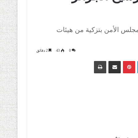
جلس الأمن بتزكية من هيئات
0
43
2 دقائق
لينكدإن
بينتيريست
مشاركة عبر البريد
طباعة