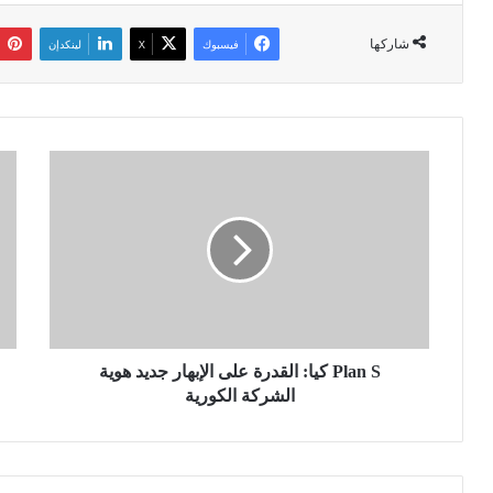
شاركها
فيسبوك
‫X
لينكدإن
P
م
l
ح
a
ا
n
ك
S
م
ك
ة
ي
ا
ا
ل
:
ف
ا
Plan S كيا: القدرة على الإبهار جديد هوية
ر
ل
ي
الشركة الكورية
ق
ق
د
ت
ر
و
ة
ف