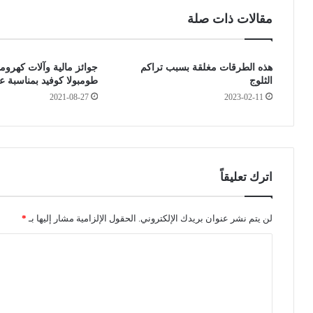
ع
ي
مقالات ذات صلة
ل
ق
ى
و
ا
ل
هذه الطرقات مغلقة بسبب تراكم
جوائز مالية وآلات كهروم
ل
و
الثلوج
طومبولا كوفيد بمناسبة عم
إ
ي
2021-08-27
2023-02-11
ب
ز
ه
ة
ا
ح
ر
ن
ج
و
د
ن
اترك تعليقاً
ي
و
د
ط
ه
ر
لن يتم نشر عنوان بريدك الإلكتروني.
الحقول الإلزامية مشار إليها بـ
*
و
ط
ا
ي
ا
ة
ق
ل
ا
و
ت
ل
ا
ش
ل
ع