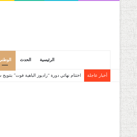
الرئيسية
الحدث
الوطني
أخبار عاجلة
اختتام نهائي دورة “راديوز الباهية فوت” بتتوي