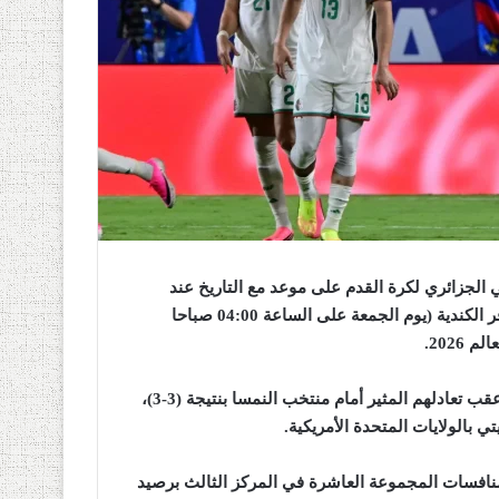
الجزائري لكرة القدم على موعد مع التاريخ عند
مواجهة نظيره السويسري بملعب “بي سي بلايس” بمدينة فانكوفر الكندية (يوم الجمعة على الساعة 04:00 صباحا
2026
.
وكان “الخضر” قد انتزعوا بطاقة التأهل لهذا الدور من المنافسة عقب تعادلهم المثير أمام منتخب النمسا بنتيجة (3-3)،
 بالولايات المتحدة الأمريكية
.
 منافسات المجموعة العاشرة في المركز الثالث برصيد