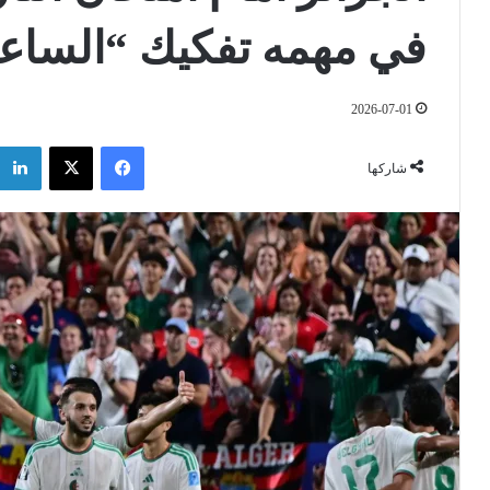
في مهمه تفكيك “الساع
2026-07-01
فيسبوك
‫X
شاركها