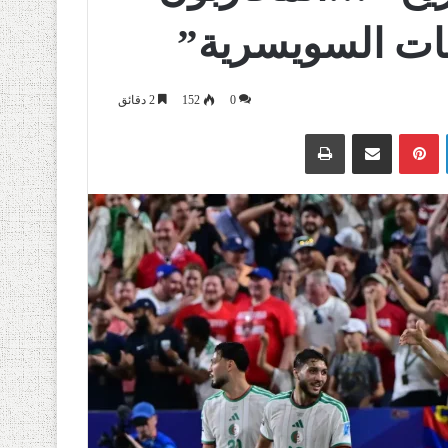
ات السويسرية”
0
152
2 دقائق
لينكدإن
بينتيريست
مشاركة عبر البريد
طباعة