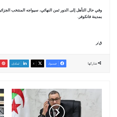
وفي حال التأهل إلى الدور ثمن النهائي، سيواجه المنتخب الجزائري 
بمدينة فانكوفر
.
ق/ر
شاركها
فيسبوك
‫X
لينكدإن
و
ا
ز
ج
ي
ت
ر
م
ا
ا