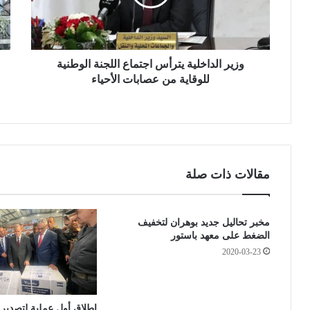
ل
ع
د
ا
ا
ل
خ
ح
ل
وزير الداخلية يترأس اجتماع اللجنة الوطنية
ك
ي
و
للوقاية من عصابات الأحياء
ة
م
ي
ة
ت
:
ر
أ
د
س
ر
مقالات ذات صلة
ا
ا
ج
س
ت
ة
مخبر تحاليل جديد بوهران لتخفيف
م
م
الضغط على معهد باستور
ا
ش
ع
2020-03-23
ر
ا
و
ل
ع
ل
إ
إطلاق أول عملية لتصدير 