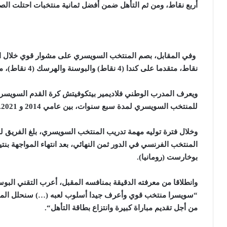
أربع نقاط، ومن ثم التأهل ضمن أفضل ثمانية منتخبات احتلت الص
وفي المقابل، بصم المنتخب السويسري على مشوار قوي خلال الدو
نقاط، متقدما على كندا (4 نقاط) والبوسنة والهرسك (4 نقاط)، مسجلا سبعة أهداف مقابل تلقيه ثلاثة أهداف
ويعرف المدرب الوطني فلاديمير بيتكوفيتش كرة القدم السويسري
للمنتخب السويسري لمدة سبع سنوات، بين عامي 2014 و 2021
.
بوخارست (رومانيا
).
وانطلاقا من معرفته الدقيقة بمنافسه المقبل، أعرب التقني الب
“سويسرا منتخب قوي وأعرف جيدا أسلوب لعبه (…) سنحلل المن
من أجل تقديم مباراة كبيرة وانتزاع بطاقة التأهل
“.