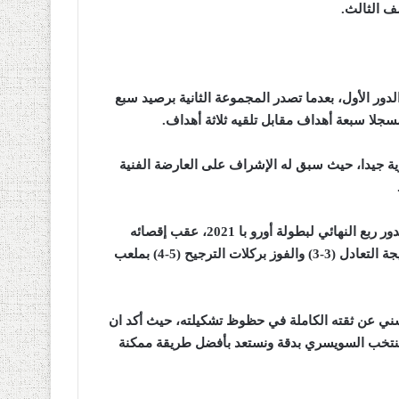
ف الثالث
.
ر الأول، بعدما تصدر المجموعة الثانية برصيد سبع
.
ة جيدا، حيث سبق له الإشراف على العارضة الفنية
وخلال فترة توليه مهمة تدريب المنتخب السويسري، بلغ الفريق لدور ربع النهائي لبطولة أورو با 2021، عقب إقصائه
المنتخب الفرنسي في الدور ثمن النهائي، بعد انتهاء المواجهة بنتيجة التعادل (3-3) والفوز بركلات الترجيح (5-4) بملعب
وسني عن ثقته الكاملة في حظوظ تشكيلته، حيث أكد ان
تخب السويسري بدقة ونستعد بأفضل طريقة ممكنة