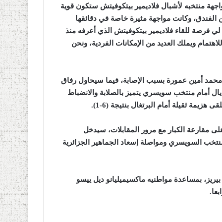
جهة منتخبه لأشبال فلاديمير بيتكوفيتش ستكون قوية
ن الفندق، وكانت مواجهة مثيرة خاصة في دقائقها
 لي فرصة للقاء فلاديمير بيتكوفيتش الذي أعرفه منذ
هتمام ويملك العديد من الإمكانات الفردية، ونحن
محمد أمين عمورة بسبب الإصابة، فيما سيحاول رفاق
يال أمام منتخب سويسري يتميز بالصلابة والانضباط
هزيمة ثقيلة أمام البرتغال بنتيجة (6-1
).
ى مقارعة الكبار مع مرور المقابلات، سيدخل
لمنتخب السويسري ومواصلة إسعاد الجماهير الجزائرية
بيريز، بمساعدة مواطنيه ماكسيميليانو ديل ييسو
بعا
.