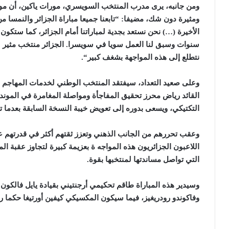
ومن جانبه، يرى مدرب المنتخب السويسري، مورات ياكين، أن موا
ومثيرة دون شك، مضيفا: “تابعنا جميعا مباراة الجزائر والنمسا م
الأخيرة (…) نحن نستعد بجدية لمباراتنا أمام الجزائر، كما ستكون
سنوات وسبق لنا العمل سويا في سويسرا. الجزائر منتخب مثير للا
نتطلع إلى هذه المواجهة بشغف كبير
“.
وعلى صعيد التعداد، سيفتقد المنتخب الوطني لخدمات المهاجم 
القائد رياض محرز تحقيق المفاجأة ومواصلة المغامرة في الموند
التكتيكي، ويسعى بدوره إلى تعويض خيبة النسخة السابقة بعدما تلقى 
وعقب تحررهم من الجانب الذهني وتعزز ثقتهم أكثر في قدرتهم عل
اللاعبون الجزائريون هذه المواجه ة بعزيمة كبيرة لتجاوز عقبة ا
التي تواصل مساندتها لمنتخبها بقوة
.
وسيدير هذه المباراة طاقم تحكيمي أرجنتيني بقيادة يايل فالكون 
وفاكوندو رودريغيز، فيما سيكون المكسيكي كيفين أورتيغا حكما را