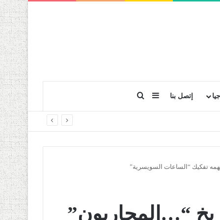
بحث عن
إضافة عمود جانبي
يا
إتصل بنا
 مهمه تفكيك “الساعات السويسرية”
اريخ “…المحاربون”