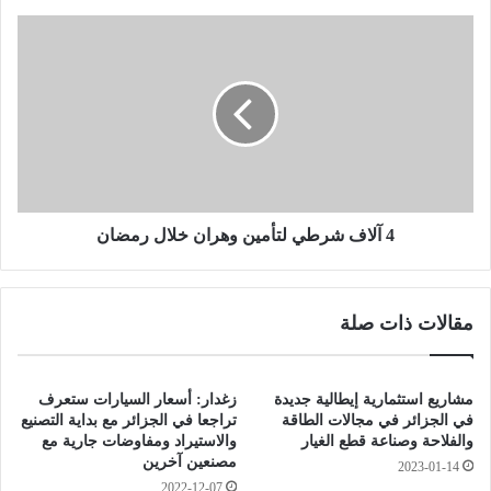
"
ي
4
ف
آ
نّ
ل
د
ا
"
ف
ا
ش
ل
ر
ا
ط
د
ي
ع
ل
4 آلاف شرطي لتأمين وهران خلال رمضان
ا
ت
ء
أ
ا
م
مقالات ذات صلة
ت
ي
ا
ن
ل
و
ك
ه
مشاريع استثمارية إيطالية جديدة
زغدار: أسعار السيارات ستعرف
ا
ر
في الجزائر في مجالات الطاقة
تراجعا في الجزائر مع بداية التصنيع
ذ
ا
والفلاحة وصناعة قطع الغيار
والاستيراد ومفاوضات جارية مع
ب
مصنعين آخرين
ن
2023-01-14
ة
خ
2022-12-07