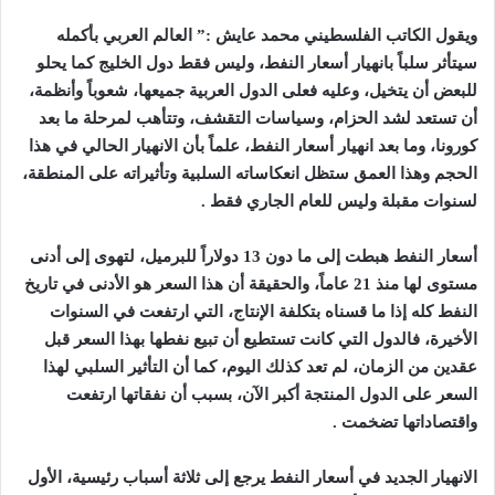
ويقول الكاتب الفلسطيني محمد عايش :” العالم العربي بأكمله
سيتأثر سلباً بانهيار أسعار النفط، وليس فقط دول الخليج كما يحلو
للبعض أن يتخيل، وعليه فعلى الدول العربية جميعها، شعوباً وأنظمة،
أن تستعد لشد الحزام، وسياسات التقشف، وتتأهب لمرحلة ما بعد
كورونا، وما بعد انهيار أسعار النفط، علماً بأن الانهيار الحالي في هذا
الحجم وهذا العمق ستظل انعكاساته السلبية وتأثيراته على المنطقة،
لسنوات مقبلة وليس للعام الجاري فقط .
أسعار النفط هبطت إلى ما دون 13 دولاراً للبرميل، لتهوى إلى أدنى
مستوى لها منذ 21 عاماً، والحقيقة أن هذا السعر هو الأدنى في تاريخ
النفط كله إذا ما قسناه بتكلفة الإنتاج، التي ارتفعت في السنوات
الأخيرة، فالدول التي كانت تستطيع أن تبيع نفطها بهذا السعر قبل
عقدين من الزمان، لم تعد كذلك اليوم، كما أن التأثير السلبي لهذا
السعر على الدول المنتجة أكبر الآن، بسبب أن نفقاتها ارتفعت
واقتصاداتها تضخمت .
الانهيار الجديد في أسعار النفط يرجع إلى ثلاثة أسباب رئيسية، الأول