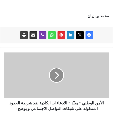
محمد بن زيان
ا
ل
أ
م
ن
ا
ل
و
ط
ن
الأمن الوطني " يفنّد " الادعاءات الكاذبة ضد شرطة الحدود
ي
المتداولة على شبكات التواصل الاجتماعي و يوضح :