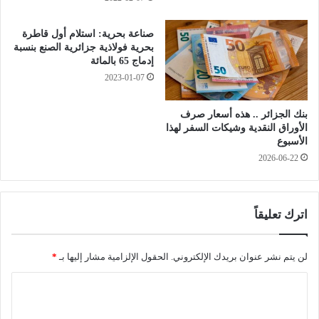
ض
ل
د
ا
صناعة بحرية: استلام أول قاطرة
ش
ل
بحرية فولاذية جزائرية الصنع بنسبة
ر
ر
إدماج 65 بالمائة
ط
م
2023-01-07
ة
ض
ا
ا
بنك الجزائر .. هذه أسعار صرف
ل
ن
الأوراق النقدية وشيكات السفر لهذا
ح
الأسبوع
د
2026-06-22
و
د
ا
ل
اترك تعليقاً
م
ت
د
لن يتم نشر عنوان بريدك الإلكتروني.
الحقول الإلزامية مشار إليها بـ
*
ا
و
ا
ل
ل
ة