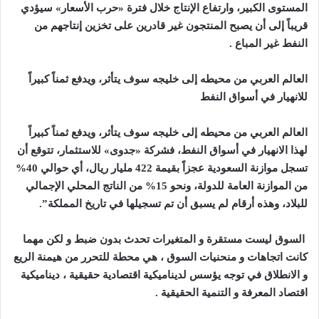
المستوى الكبير، وارتفاع الإنتاج خلال فترة «حرب الأسعار» سيؤدي
قريباً إلى أن يصبح المنتجون غير قادرين على تخزين إنتاجهم من
النفط غير المباع .
العالم العربي من محيطه إلى خليجه سوف يتأثر، ويدفع ثمناً كبيراً
للانهيار في أسواق النفط
العالم العربي من محيطه إلى خليجه سوف يتأثر، ويدفع ثمناً كبيراً
لهذا الانهيار في أسواق النفط، فشركة «جدوى» للاستثمار، تتوقع أن
تسجل موازنة السعودية عجزاً بقيمة 422 مليار ريال، أي حوالي 40%
من الموازنة العامة للدولة، ونحو 15% من الناتج المحلي الإجمالي
للبلاد، وهذه أرقام لم يسبق أن تم تسجيلها في تاريخ المملكة”.
السوق ليست مستقرة و المتغيرات تحدث بدون ضبط و لكن مهما
كانت اتجاهات و منحنيات السوق ، هي محطة للتحرر من هيمنة الريع
و الانطلاق في توجه يؤسس لديناميكية اقتصادية حقيقية ، ديناميكية
اقتصاد المعرفة و التنمية الحقيقية .