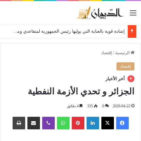
القائمة
انطلاق التسجيلات النهائية لحاملي شهادة البكالوريا 2026
الرئيسية
/
إقتصاد
إقتصاد
أخر الأخبار
الجزائر و تحدي الأزمة النفطية
2020-04-22
0
335
4 دقائق
فيسبوك
‫X
لينكدإن
بينتيريست
واتساب
ڤايبر
مشاركة عبر البريد
طباعة