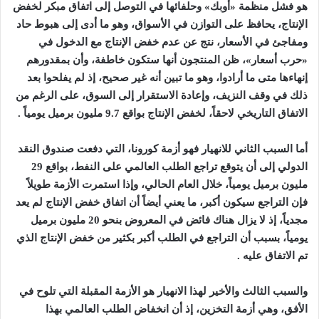
هو فشل منظمة «أوبك» وحلفائها في التوصل إلى اتفاق مبكر لخفض
الإنتاج، يحافظ على التوازن في الأسواق، وهو ما أدى إلى هبوط حاد
ومفاجئ في الأسعار، نتج عن عدم خفض الإنتاج مع الدخول في
«حرب أسعار»، ظن المنتجون أنها ستكون خاطفة، وأن بمقدورهم
إنهاءها متى ما أرادوا، وهو ما تبين أنه غير صحيح، إذ لم يفلحوا بعد
ذلك في وقف النزيف، وإعادة الاستقرار إلى السوق، على الرغم من
الاتفاق التاريخي لاحقاً، لخفض الإنتاج بواقع 9.7 مليون برميل يومياً .
أما السبب الثاني للانهيار فهو أزمة كورونا، التي دفعت صندوق النقد
الدولي إلى أن يتوقع تراجع الطلب العالمي على النفط، بواقع 29
مليون برميل يومياً، خلال العام الحالي، وإذا استمرت الأزمة طويلاً
فإن التراجع سيكون أكبر، ما يعني أيضاً أن اتفاق خفض الإنتاج لم يعد
مجدياً، إذ لا يزال هناك فائض في المعروض بنحو 20 مليون برميل
يومياً، بسبب أن التراجع في الطلب أكبر بكثير من خفض الإنتاج الذي
تم الاتفاق عليه .
والسبب الثالث والأخير لهذا الانهيار هو الأزمة المقبلة التي تلوح في
الأفق، وهي أزمة التخزين، إذ أن انخفاض الطلب العالمي بهذا