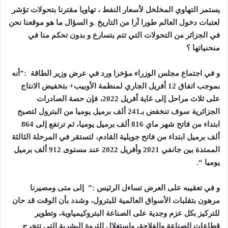
يستمر التهاوي المخلخل لأسعار النفط ، تهاويا مقترنا بتحولات تؤشر
لعتبات دخول العالم طورا آرا من التاريخ .و السؤال ما هو موقعنا نحن
في الجزائر من التحولات التي تتم بتسارع و بدون تحكم منا في
منحنياتها ؟
و في اجتماع مجلس الوزراء مؤخرا ورد في عرض وزير الطاقة :”أنه
بموجب اتفاق 12 أفريل الجاري لمنظمة الأوبيب+ بتخفيض الانتاج
على ثلاث مراحل إلى غاية أفريل 2022، فإن حصة الصادرات
الجزائرية سوف تنخفض بـ241 ألف برميل يوميا من البترول لتصبح
ابتداء من فاتح شهر ماي 816 ألف برميل يوميا، ثم ترتفع إلى 864
ألف برميل ابتداء من فاتح جويلية القادم، لتستقر في المرحلة الثالثة
الممتدة بين جانفي 2021 وأفريل 2022 عند مستوى 912 ألف برميل
يوميا “.
و في تعقيبه على العرض تساءل الرئيس :” إلى متى ومصيرنا
مرهون بتقلبات الأسواق العالمية للبترول، وشدد بأن الوقت قد حان
للتركيز بكل عزم وجدية على الصناعة البتروكيمياوية، وتطوير
قطاعات الصناعة والفلاحة، واستغلال الثروة البشرية التي تتخرج