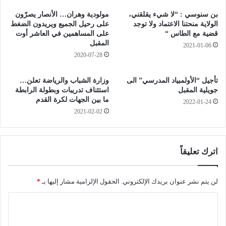
و
ي
ج
ر
بن سنوسي : “لا شيء يقلقني،
مولودية وهران… الأنصار يصرّون
ه
ا
الولاية منحتنا الاعتماد ولا توجد
على رحيل الجميع ويريدون الضغط
م
ل
قضية مع الطاس “
على المساهمين في العاشر أوت
و
المقبل
س
2021-01-06
ج
ل
2020-07-28
ة
ا
ز
م
تأجيل “الأولمبياد المدرسي” الى
وزارة الشباب والرياضة تعلن…
ع
ل
جويلية المقبل
استئناف تدريبات وبطولة الرابطة
ز
ح
ما بين الجهات لكرة القدم
2022-01-24
ع
ف
2021-02-02
ة
ظ
ا
و
س
ت
ت
ج
اترك تعليقاً
ق
و
ر
ي
ا
د
لن يتم نشر عنوان بريدك الإلكتروني.
الحقول الإلزامية مشار إليها بـ
*
ر
ا
ا
ا
ل
ل
ق
ل
ب
ر