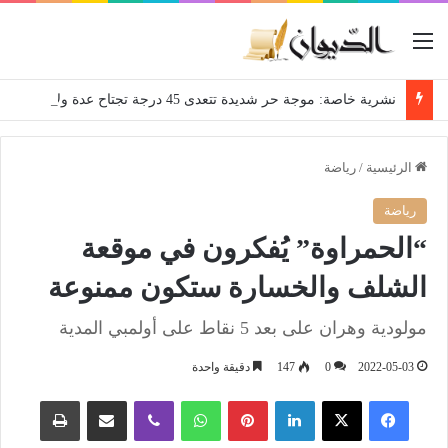
القائمة
نشرية خاصة: موجة حر شديدة تتعدى 45 درجة تجتاح عدة ولايات إلى غاية الاثنين
الرئيسية
/
رياضة
رياضة
“الحمراوة” يُفكرون في موقعة
الشلف والخسارة ستكون ممنوعة
مولودية وهران على بعد 5 نقاط على أولمبي المدية
2022-05-03
0
147
دقيقة واحدة
فيسبوك
‫X
لينكدإن
بينتيريست
واتساب
ڤايبر
مشاركة عبر البريد
طباعة