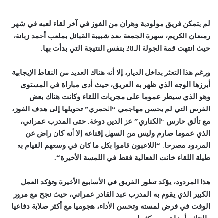
لم يتمكن فريق مولودية وهران من الفوز في آخر لقاء لعبه في شهر
رمضان الكريم، سهرة الجمعة ضد شبيبة القبائل بملعب أحمد زبانة،
حيث انتهت قمة الجولة الـ28 بنفس النتيجة التي بدأت بها
.
ورغم هذا التعثر بداخل الديار، إلا أنه هناك العديد من النقاط الإيجابية
أبرزها الوجه الذي ظهر به الفريق، حيث أدى مباراة في المستوى
وهو الذي سيطر عموما على مجريات اللقاء وكانت هناك بعض
الفرص التي لم يحسن مهاجمي “الحمري” تحويلها إلى هدف الفوز،
مع تألق حارس “الكناري” عز الدين دوخة. حتى المدرب عمراني،
الذي عموما صارم وليس من السهل إقناعه إلا أنه كان راض عن
المردود مصرحا: “اللاعبون قاموا بكل ما كان في وسعهم القيام به
طيلة اللقاء خانت الفعالية فقط في اللمسة الأخيرة
“.
هذا المردود، يؤكد تطور الفريق في الأسابيع الأخيرة وتؤكد العمل
الكبير الذي يقوم به المدرب عبد القادر عمراني، حيث نجح مع مرور
الوقت في فرض لمسته وتحسن الأداء، هجوميا مع أكثر صلابة دفاعيا