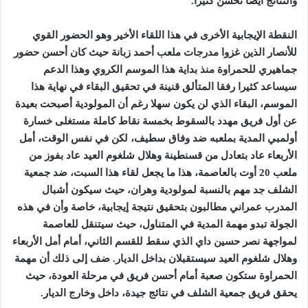
والنتائج أيضا تحسن كثيرا
.
النقطة الإيجابية الأخرى في هذا اللقاء الأخير وهو الحضور القوي
للأنصار الذين غزوا مدرجات ملعب أحمد زبانة حيث كان أحسن حضور
جماهيري للحمراوة منذ بداية هذا الموسم الكروي وهذا الدعم
سيساعد كثيرا رفقا المتألق قنينة في تحقيق البقاء في نهاية هذا
الموسم، البقاء الذي لن يكون سهلا رغم أن المولودية أصبحت بعيدة
عن أول فريق مهدد بالسقوط بخمسة نقاط كاملة مستغلى خسارة
أولمبي المدية بملعبه ضد وفاق سطيف، لكن في نفس الوقت، أمل
الأربعاء عاد بتعادل من قسنطينة وهلال شلغوم العيد عاد بفوز من
ملعب 20 أوت بالعاصمة، هذا ما يجعل لقاء هذا السبت، ضد جمعية
الشلف جد مهم بالنسبة لمولودية وهران، حيث سيكون أشبال
المدرب عمراني مطالبون بتحقيق نتيجة إيجابية، خاصة وأن في هذه
الجولة تبدو مهمة المدية في المتناول، حيث سيتنقل للعاصمة
لمواجهة نصر حسين داي الذي سقط للقسم الثاني، أمام أمل الأربعاء
وهلال شلغوم العيد سيستقبلان بداخل الديار. ضف إلى ذلك أن مهمة
الحمراوة ستكون صعبة أمام أحسن فريق في مرحلة العودة، حيث
يحقق فريق جمعية الشلف في نتائج جيدة، داخل وخارج الديار
.