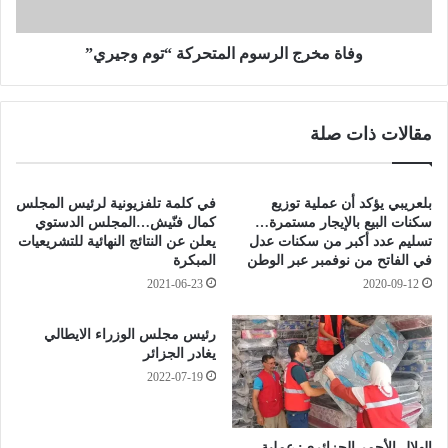
.
ج
.
ا
ل
وفاة مخرج الرسوم المتحركة “توم وجيري”
ر
ر
ه
س
ا
و
مقالات ذات صلة
ن
م
ا
ا
ل
ل
ا
م
بلعريبي يؤكد أن عملية توزيع
في كلمة تلفزيونية لرئيس المجلس
ح
ت
سكنات البيع بالإيجار مستمرة…
كمال فنّيش…المجلس الدستوي
ت
ح
تسليم عدد أكبر من سكنات عدل
يعلن عن النتائج النهائية للتشريعيات
في الفاتح من نوفمبر عبر الوطن
المبكرة
ر
ر
ا
ك
2021-06-23
2020-09-12
ف
ة
ي
“
رئيس مجلس الوزراء الايطالي
ة
ت
يغادر الجزائر
ا
و
2022-07-19
ل
م
إ
و
ع
ج
الهلال الأحمر الجزائري: عملية