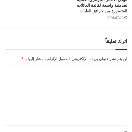
ل
ي
تضامنية واسعة لفائدة العائلات
ا
ر
المتضررة من حرائق الغابات
م
ي
2026-07-29
ي
”
ة
اترك تعليقاً
لن يتم نشر عنوان بريدك الإلكتروني.
الحقول الإلزامية مشار إليها بـ
*
ا
ل
ت
ع
ل
ي
ق
*