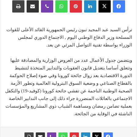
فيسبوك
‫X
لينكدإن
بينتيريست
واتساب
ڤايبر
مشاركة عبر البريد
طباعة
ترأس السيد عبد المجيد تبون رئيس الجمهورية القائد الأعلى للقوات
المسلحة وزير الدفاع الوطني اليوم , الاجتماع الدوري لمجلس
الوزراء بواسطة تقنية التواصل المرئي عن بعد.
ويتضمن جدول الأعمال عدد من العروض الوزارية والمصادقة عليها
وتتعلق أساسا بتعديل قانون العقوبات والتدابير المتخذة لتنشيط
الدورة الاقتصادية بعد زوال جائحة كورونا وفي ضوء إصلاح الحوكمة
بالقطاع الصناعي و وضعية السوق البترولية العالمية وتطور الأزمة
الصحية الوطنية الناجمة عن تفشي جائحة كورونا (كوفيد-19) والتكفل
الاجتماعي بالعائلات المتضررة جراء ذلك إلى جانب التدابير الخاصة
بعملية تضامن رمضان ومساهمة الشباب ذوي المشاريع والمؤسسات
الناشئة في الوقاية من الجائحة.