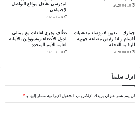
ئ
ا
المدرسي تشعل مواقع التواصل
2020-04-10
الإجتماعي
م
ء
ي
"
2020-09-04
ن
ك
ع
و
جمارك… تعيين 6 رؤساء مفتشيات
عطّاف يجري لقاءات مع ممثلي
ل
ر
أقسام و 14 رئيس مصلحة جهوية
الدول الأعضاء ومسؤولين بالأمانة
ى
و
للرقابة اللاحقة
العامة للأمم المتحدة
م
ن
2023-06-01
2020-09-03
ج
ا
ا
"
ب
ه
اترك تعليقاً
ة
ك
و
لن يتم نشر عنوان بريدك الإلكتروني.
الحقول الإلزامية مشار إليها بـ
*
ر
ا
و
ن
ل
ا
ت
ع