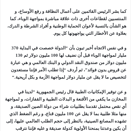
كما بشر الرئيس القائمين على أعمال النظافة و رفع الأوساخ، و
المنتسبين لقطاعات أخرى ذات علاقة مباشرة بمواجهة الوباء، كما
هو الشأن بالنسبة لأعوان الحماية الوطنية و أفراد الشرطة و الدرك،
بعلاوة عن الأخطار التي يواجهونها كل يوم
.
و في نفس الاتجاه أخبر تبون بأن “الدولة خصصت في البداية 370
مليار لمواجهة الوباء قبل أن نضيف لها 100 مليون دولار ثم 130
مليون دولار من صندوق النقد الدولي و البنك العالمي و هي عبارة
عن قروض بدون فوائد”، ثم أردف “إذا تطلب الأمر فإننا مستعدون
لتخصيص ما لا يقل عن مليار دولار لمواجهة الأزمة و بكل أريحية
“.
و عن توفير الإمكانيات الطبية قال رئيس الجمهورية “لدينا في
المخازن ما يكفي من الأقنعة و البدلات الطبية و القفازات، و لمواجهة
أي نقص محتمل تقدمنا بطلبيات شراء من دولة الصين الصديقة، و
منها مثلا طلبية بما لا يقل عن 100 مليون قناع، و رغم الضغط الذي
تشهده المصانع الصينية، بالنظر إلى حجم الطلب العالمي عليها، إلى
أن بكين وعدتنا بمنحنا الأولوية كدولة صديقة و عليه فإننا نترقب