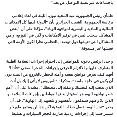
باجتماعات عبر تقنية التواصل عن بعد
“.
طمأن رئيس الجمهورية عبد المجيد تبون، الليلة في لقاء إعلامي
برئاسة الجمهورية، الشعب الجزائري بأن “الدولة لديها كل الإمكانيات
المالية و المادية و البشرية لمواجهة الوباء”، مؤكدا على أن “بعض
المشاكل سجلت ليس في توفير الإمكانيات و لكن في التوزيع، و هي
المشاكل التي تعيشها دول توصف بالعظمى نظرا لكون الأزمة التي
نعيشها غير مسبوقة
“.
و جدد الرئيس دعوته للمواطنين إلى احترام إجراءات السلامة الطبية
المتعارف عليها و الالتزام الحرفي بإجراءات الحجر الصحي “فأنا لا
أفهم كيف يعرض مواطن نفسه و أهله للخطر بالخروج من البيت دون
أن يكون في حاجة ماسة”، مذكرا : “الفيروس لا يأتي إليك بل أنت
الذي تذهب إليه فيصيبك و تنقله إلى محيطك”، مشددا على أن “أهم
خطر نواجهه اليوم هو استهتار بعض المواطنين بإجراءات السلامة، و
الذين بلا وعيهم سيدفعون بأنفسهم و شعبهم إلى الهاوية”، قبل أن
يحذر “نحن اليوم نفضل خطاب التوعية لكن هذا لن يستمر طويلا و
سنمر حتما إلى إجراءات ردعية صارمة كحجز السيارات و تسليط