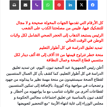
فيسبوك
‫X
لينكدإن
بينتيريست
واتساب
ڤايبر
مشاركة عبر البريد
طباعة
كل الأرقام التي تقدمها الجهات المخولة صحيحة و لا مجال
للتشكيك فيها، فليس من مصلحتنا الكذب على الشعب
الرئيس يستبعد الذهاب إلى الحجر الصحي الشامل لكل ولايات
الوطن في الوقت الحالي
تمديد تعليق الدراسة في كل أطوار التعليم
منحة خطر تتراوح قيمتها من 10 آلاف إلى 40 ألف دينار لكل
منتسبي قطاع الصحة وعمال النظافة
أعلن رئيس الجمهورية عبد المجيد تبون، اليوم، عن تمديد تعليق
الدراسة في كل أطوار التعليم، كما كشف بأن كل العمال المنتسبين
لقطاع الصحة سيستفيدون من منحة مهمة نظير ما يبذلونه من جهود
و تضحيات في مواجهة وباء كورونا، بالإضافة إلى تمكين المنتسبين
لقطاعات أخرى من علاوات تتناسب مع ما يواجهونه من أخطار. و
كشف تبون بالمناسبة عن تعليق اجتماعات مجالس الحكومة و
مجلس الوزراء إلى غاية انتهاء الأزمة “مع التحضير لتعويضها