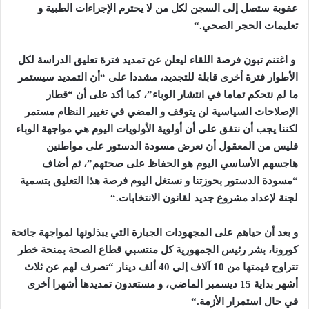
عقوبة ستصل إلى السجن لكل من لا يحترم الإجراءات الطبية و
تعليمات الحجر الصحي
“.
و اغتنم تبون فرصة اللقاء ليعلن عن تمديد فترة تعليق الدراسة لكل
الأطوار فترة أخرى قابلة للتجديد، مشددا على “أن التمديد سيستمر
ما لم نتحكم تماما في انتشار الوباء”، كما أكد على أن “قطار
الإصلاحات السياسية لن يتوقف و المضي في تغيير النظام مستمر
لكننا يجب أن نتفق على أن أولوية الأولويات اليوم هي مواجهة الوباء
فليس من المعقول أن نعرض مسودة الدستور على مواطنين
هاجسهم الأساسي اليوم هو الحفاظ على صحتهم”، ثم أضاف
“مسودة الدستور بحوزتنا و نستغل اليوم فرصة هذا التعليق بتسمية
لجنة لإعداد مشروع جديد لقانون الانتخابات
“.
و بعد أن حياهم على المجهودات الجبارة التي يبذلونها لمواجهة جائحة
كورونا، بشر رئيس الجمهورية كل منتسبي قطاع الصحة بمنحة خطر
تتراوح قيمتها من 10 آلاف إلى 40 ألف دينار “تصرف لهم عن ثلاث
أشهر بداية 15 ديسمبر الماضي، و مستعدون تمديدها أشهرا أخرى
في حال استمرار الأزمة
“.