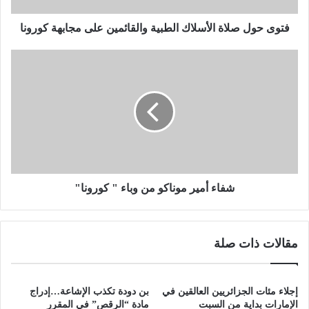
ل
ا
فتوى حول صلاة الأسلاك الطبية والقائمين على مجابهة كورونا
ة
ا
ش
ل
ف
أ
ا
س
ء
ل
أ
ا
م
ك
ي
ا
ر
ل
م
ط
و
شفاء أمير موناكو من وباء " كورونا"
ب
ن
ي
ا
ة
ك
مقالات ذات صلة
و
و
ا
م
ل
ن
ق
و
إجلاء مئات الجزائريين العالقين في
بن دودة تكذب الإشاعة…إدراج
ا
ب
الإمارات بداية من السبت
مادة “الرقص” في المقرر