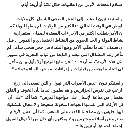
استلام الدفعات الأولى من الطلبيات خلال ثلاثة أو أربعة أيام
“.
و استبعد تبون الذهاب إلى الحجر الصحي الشامل لكل ولايات
الوطن في الوقت الحالي “فالكثير من الولايات لم يصلها الوباء كما
أن الأمر يتطلب الكثير من الإجراءات المعقدة لضمان استمرارية
نشاط الدولة و الحد الحيوي من النشاط الاقتصادي و التموين”، قبل
أن يضيف “عندما تطلب الأمر وضع البليدة في حجر صحي شامل لم
نتأخر رغم المشاكل التي تبعته و النابعة من غياب التجربة في تسيير
مثل هذه الأزمة”، ثم أردف : “نحن نتابع الوضع أولا بأول و لن نتأخر
في اتخاذ ما يجب من قرارات و إجراءات لمواجهة الوباء و تبعاته
“.
و استنكر تبون “بعض الأصوات التي تهول و التي تسعى إلى زرع
الرعب في نفوس الجزائريين و هم يعلمون تماما بأن الخوف و القلق
ينقصان من مناعة الإنسان على مواجهة المرض”، كما أكد “على أن
كل الأرقام التي تقدمها الجهات المخولة صحيحة و لا مجال للتشكيك
فيها، فليس من مصلحتنا الكذب على الشعب، كما أن نفس الأرقام
صادرة عن أساتذة محترمين و لا يمكنهم بأي حال من الأحوال القبول
بإخفاء الحقائق أو تزويرها
“.