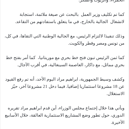
الحمراء، والزيوت والسكر.
كما تم تكليف وزير العمل بالبحث عن صيغة ملائمة، استجابة
لانشغال الجالية بالخارج، في ما يتعلق باستفادتهم من التقاعد.
وذلك تنفيذا لالتزام الرئيس، مع الجالية الوطنية التي التقاها، في كل،
من تونس ومصر وقطر والكويت.
كما ثمن الرئيس تبون فتح خط بحري مع موريتانيا، كما أمر بفتح خط
بحري مماثل، مع داكار، العاصمة السينغالية، في أقرب الآجال.
وكشف وسيط الجمهورية، ابراهيم مراد اليوم الأحد، أنه تم رفع القيود
عن 18 مشروعا استثماريا إضافيا. فيما دخل 21 مشروعا آخر، حيّز
الاستغلال.
ويأتي هذا خلال إجتماع مجلس الوزراء، أين قدم ابراهيم مراد تقريره
الدوري، حول تطور وضع المشاريع الاستثمارية العالقة، خلال الأسابيع
الأخيرة.