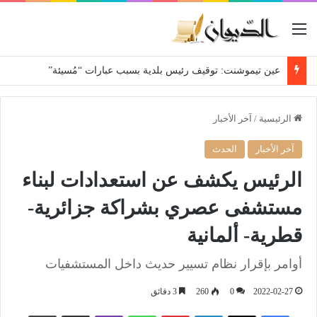
القائمة
عين تيموشنت: توقيف رئيس بلدية بسبب عبارات “مُسيئة”
الرئيسية
/
آخر الأخبار
آخر الأخبار
الحدث
الرئيس يكشف عن استعدادات لبناء
مستشفى عصري بشراكة جزائرية-
قطرية- ألمانية
أوامر بإقرار نظام تسيير حديث داخل المستشفيات
2022-02-27
0
260
3 دقائق
فيسبوك
‫X
لينكدإن
بينتيريست
واتساب
ڤايبر
مشاركة عبر البريد
طباعة