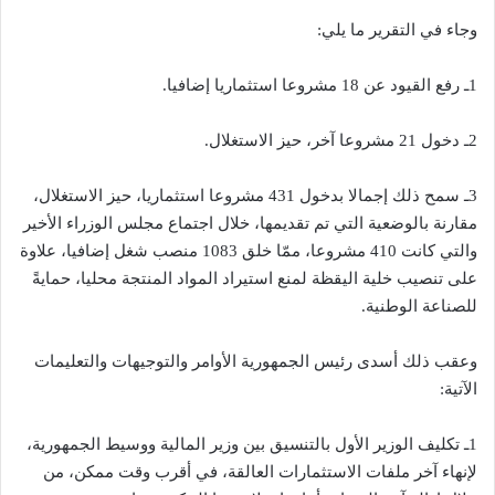
وجاء في التقرير ما يلي:
1ـ رفع القيود عن 18 مشروعا استثماريا إضافيا.
2ـ دخول 21 مشروعا آخر، حيز الاستغلال.
3ـ سمح ذلك إجمالا بدخول 431 مشروعا استثماريا، حيز الاستغلال،
مقارنة بالوضعية التي تم تقديمها، خلال اجتماع مجلس الوزراء الأخير
والتي كانت 410 مشروعا، ممّا خلق 1083 منصب شغل إضافيا، علاوة
على تنصيب خلية اليقظة لمنع استيراد المواد المنتجة محليا، حمايةً
للصناعة الوطنية.
وعقب ذلك أسدى رئيس الجمهورية الأوامر والتوجيهات والتعليمات
الآتية:
1ـ تكليف الوزير الأول بالتنسيق بين وزير المالية ووسيط الجمهورية،
لإنهاء آخر ملفات الاستثمارات العالقة، في أقرب وقت ممكن، من