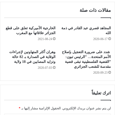
ر
و
ق
مقالات ذات صلة
ا
ر
ر
د
ب
ا
"
و
المجاهد قصري عبد القادر في ذمة
الخارجية الأميركية تعلق على قطع
ا
ت
الله
الجزائر علاقاتها مع المغرب
ل
ق
2021-08-24
2020-06-17
ح
ا
ر
ض
‎ شدد على ضرورة التعجيل بإصلاح
وهران أكثر المتهاونين لإجراءات
ق
ي
الأمم المتحدة… ‎”الرئيس تبون:
الوقاية في الصدارة بـ 82 حالة
ة
م
”القضية الفلسطينية تبقى قضية
وتزايد المصابين في 18 ولاية
"
ح
مقدسة للشعب الجزائري
2020-07-03
ع
ت
2020-09-23
ق
ج
ب
ز
ص
ه
د
ب
اترك تعليقاً
و
ح
ر
ي
أ
ا
لن يتم نشر عنوان بريدك الإلكتروني.
الحقول الإلزامية مشار إليها بـ
*
ح
ل