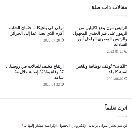
ف
ب
مقالات ذات صلة
ي
ة
ج
ج
م
د
ي
ي
الرئيس تبون يضع اكليلين من
توفي في بلجيكا… جثمان الشاب
ل
د
الزهور على قبر الجندي المجهول
أكرم الذي يصل غدا إلى الجزائر
ة
ة
والرئيس المصري الراحل أنور
2020-07-28
ب
السادات
و
س
8
2022-01-25
ط
و
ي
ف
“الكاف” تُوقف بوطاقة وبلخير
ارتفاع مخيف للحالات في روسيا…
ف
ي
لسنة كاملة
57 وفاة و5236 إصابة خلال 24
ا
ساعة
2021-06-02
ت
2020-04-22
خ
ل
ا
ل
اترك تعليقاً
ا
ل
ـ
لن يتم نشر عنوان بريدك الإلكتروني.
الحقول الإلزامية مشار إليها بـ
*
2