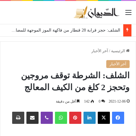
القائمة
الشلف: حجز قرابة 28 قنطار من فاكهة الموز الموجهة للمضاربة
الرئيسية
/
آخر الأخبار
آخر الأخبار
الشلف: الشرطة توقف مروجين
وتحجز 2 كلغ من الكيف المعالج
2021-12-06
0
142
أقل من دقيقة
فيسبوك
‫X
لينكدإن
بينتيريست
واتساب
ڤايبر
مشاركة عبر البريد
طباعة