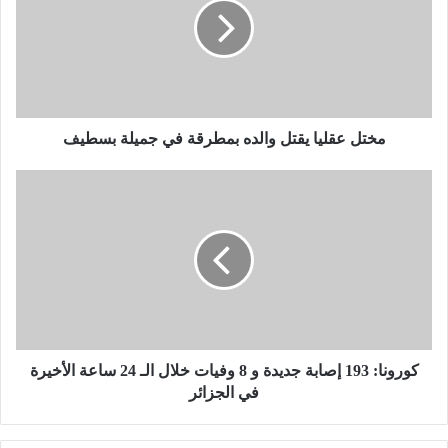
ل
ع
ق
ل
ي
ا
ي
مختل عقليا يقتل والده بمطرقة في جميلة بسطيف
ق
ت
ك
ل
و
و
ر
ا
و
ل
ن
د
ا
ه
:
ب
1
م
9
ط
3
كورونا: 193 إصابة جديدة و 8 وفيات خلال الـ 24 ساعة الأخيرة
ر
إ
في الجزائر
ق
ص
ة
ا