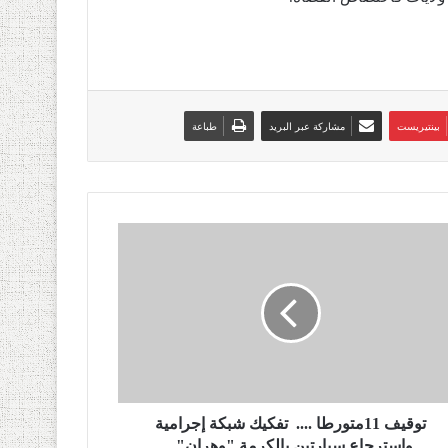
بينتيريست
مشاركة عبر البريد
طباعة
توقيف 11متورطا .... تفكيك شبكة إجرامية
واسترجاع سيارتين بالكرمة "وهران"