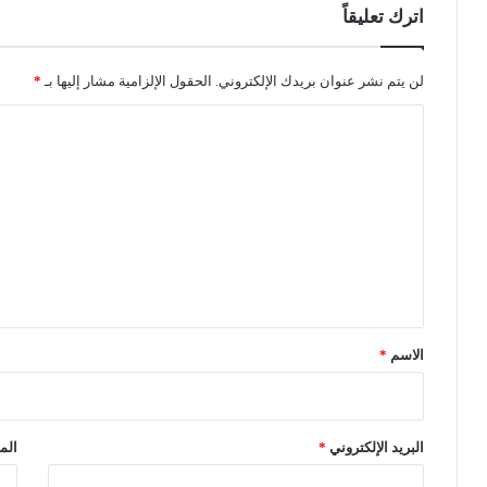
ي
اترك تعليقاً
ة
و
ا
لن يتم نشر عنوان بريدك الإلكتروني.
الحقول الإلزامية مشار إليها بـ
*
س
ا
ت
ر
ل
ج
ت
ا
ع
ع
س
ل
ي
ي
ا
ر
ق
ت
*
ي
الاسم
*
ن
ب
ا
ل
البريد الإلكتروني
*
الم
ك