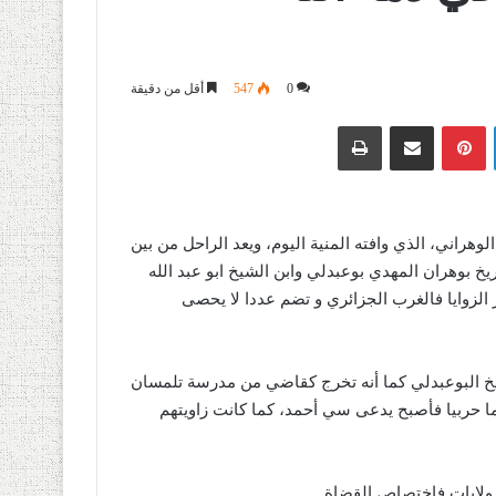
0
547
أقل من دقيقة
لينكدإن
بينتيريست
مشاركة عبر البريد
طباعة
وهراني، الذي وافته المنية اليوم، ويعد الراحل من بين
يخ بوهران المهدي بوعبدلي وابن الشيخ ابو عبد الله
الزوايا فالغرب الجزائري و تضم عددا لا يحصى
شيخ البوعبدلي كما أنه تخرج كقاضي من مدرسة تلمسان
ه اسما حربيا فأصبح يدعى سي أحمد، كما كانت زاويتهم
 ولايات فاختصاص القضاة.