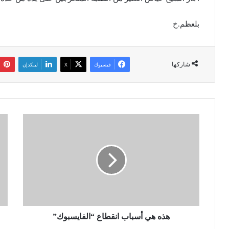
بلعظم.خ
شاركها
فيسبوك
‫X
لينكدإن
ه
ت
ذ
و
ه
ق
ه
ي
ي
ف
أ
1
س
1
ب
م
ا
ت
ب
هذه هي أسباب انقطاع “الفايسبوك”
و
ا
ر