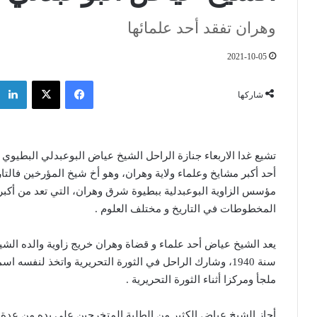
وهران تفقد أحد علمائها
2021-10-05
فيسبوك
‫X
شاركها
تشيع غدا الاربعاء جنازة الراحل الشيخ عياض البوعبدلي البطيوي ال
أحد أكبر مشايخ وعلماء ولاية وهران، وهو أخ شيخ المؤرخين فالتار
مؤسس الزاوية البوعبدلية ببطيوة شرق وهران، التي تعد من أكبر 
المخطوطات في التاريخ و مختلف العلوم .
يعد الشيخ عياض أحد علماء و قضاة وهران خريج زاوية والده ال
سنة 1940، وشارك الراحل في الثورة التحريرية واتخذ لنفس
ملجأ ومركزا أثناء الثورة التحريرية .
أجاز الشيخ عياض الكثير من الطلبة المتخرجين على يده من عدة