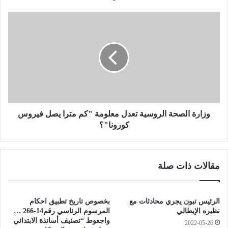
ت
ا
و
ل
ز
ج
ا
ي
ر
ش
ة
.
ا
.
ل
.
ص
ا
ح
ل
ة
وزارة الصحة الروسية تعدل معلومة "كم مترا يصل فيروس
ق
ا
كورونا"؟
ض
ل
ا
ر
ء
و
مقالات ذات صلة
ع
س
ل
ي
ى
ة
ث
ت
الرئيس تبون يجري محادثات مع
بخصوص تاريخ تطبيق احكام
ل
ع
نظيره الإيطالي
المرسوم الرئاسي رقم14-266 …
ا
د
واجعوط “تصنيف أساتذة الابتدائي
2022-05-26