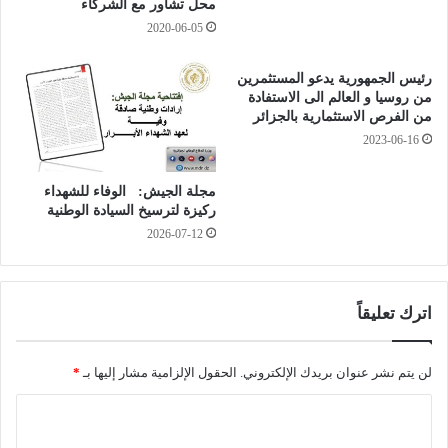
ث
محل تشاور مع الشركاء
ل
ة
م
2020-06-05
ا
ع
ر
ل
رئيس الجمهورية يدعو المستثمرين
ه
و
من روسيا و العالم الى الاستفادة
ا
م
من الفرص الاستثمارية بالجزائر
ب
ة
2023-06-16
ي
"
ي
ك
مجلة الجيش: الوفاء للشهداء
ن
م
ركيزة لترسيخ السيادة الوطنية
ب
م
2026-07-12
ع
ت
ي
ر
ن
ا
ا
ي
اترك تعليقاً
ل
ص
د
ل
ف
ف
لن يتم نشر عنوان بريدك الإلكتروني.
الحقول الإلزامية مشار إليها بـ
*
ل
ي
ى
ر
ا
و
و
ل
س
س