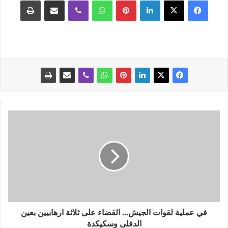
فيسبوك
‫X
لينكدإن
بينتيريست
واتساب
ڤايبر
مشاركة عبر البريد
طباعة
ف
ي
ع
م
ل
ي
ة
ل
ق
و
في عملية لقوات الجيش... القضاء على ثلاثة ارهابيين بعين
ا
الدفلى وسكيكدة