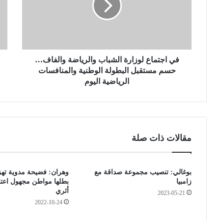
ت
ي
م
ن
ا
ة
ع
:
ل
«
و
في اجتماع لوزارة الشباب والرياضة والفاف…
غ
ز
ر
حسم مستقبل البطولة الوطنية والمنافسات
ا
ا
الرياضية اليوم
ر
م
ة
ا
ا
ت
ل
ث
ش
ق
مقالات ذات صلة
ب
ي
ا
ل
ب
ة
بوغالي: تنصيب مجموعة صداقة مع
وهران: فضيحة مدوية تهز 
و
ض
زامبيا
بطلها مواطن مجهول اعت
ا
د
أثري
ل
2023-05-21
ا
2022-10-24
ر
ل
ي
م