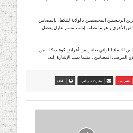
ين الرئيسيين المخصصين بالولاية للتكفل بالمصابين
الأمراض الأخرى و هو ما تطلب إنشاء مسار عازل يفصل
وتم تنظيم مصلحة التوليد منذ بداية الوباء من خلال إنشاء مسار خاص للنساء اللواتي يعانين من أعراض كوفيد-19 ، من
المرضى المصابين , مثلما تمت الإشارة إليه.
بينتيريست
مشاركة عبر البريد
طباعة