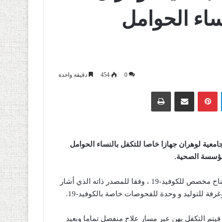
اء الحوامل
0
454
دقيقة واحدة
لينكدإن
بينتيريست
مشاركة عبر البريد
طباعة
عية لوهران جهازا خاصا للتكفل بالنساء الحوامل
و يتم توجيه المريضات اللواتي تعانين من أعراض الفيروس إلى جناح مخصص للكوفيد-19 ، وفقا للمصدر ذاته الذي أشار
ما المريضات اللاتي لا تعانين من أية أعراض مرتبطة بالكوفيد-19 فيتم التكفل بهن عبر مسار علاج منفصل تماما وبعيد