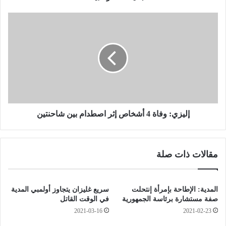
ل
ق
إ
ض
ل
ا
ي
ئ
ز
ي
ي
ة
:
ل
و
ت
ف
ن
ا
ظ
ة
إليزي: وفاة 4 أشخاص إثر اصطدام بين شاحنتين
ي
4
م
أ
ا
ش
مقالات ذات صلة
ل
خ
ق
ا
ا
ص
ع
إ
المدية: الإطاحة بإمرأة إنتحلت
سريع غليزان يتجاوز أولمبي المدية
د
ث
صفة مستشارة برئاسة الجمهورية
في الوقت القاتل
ة
ر
2021-03-16
2021-02-23
ب
ا