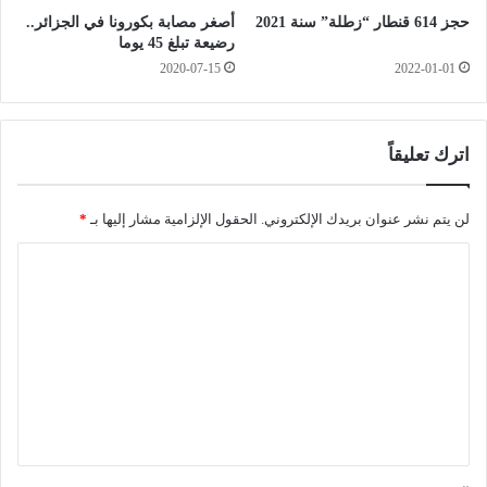
ا
ص
حجز 614 قنطار “زطلة” سنة 2021
أصغر مصابة بكورونا في الجزائر..
ل
ط
رضيعة تبلغ 45 يوما
م
د
2020-07-15
2022-01-01
غ
ا
ر
م
ب
ب
ا
ي
اترك تعليقاً
ل
ن
إ
ش
س
ا
لن يتم نشر عنوان بريدك الإلكتروني.
الحقول الإلزامية مشار إليها بـ
*
ل
ح
ا
ا
ن
م
ت
ل
ي
ي
ت
أ
ن
م
ع
ا
ل
م
ج
ي
ن
ق
ا
ي
*