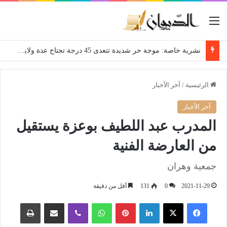
القائمة
نشرية خاصة: موجة حر شديدة تتعدى 45 درجة تجتاح عدة ولايات إلى غاية الاثنين
الرئيسية
/
آخر الأخبار
آخر الأخبار
المدرب عبد اللطيف بوعزة يستقيل
من العارضة الفنية
جمعية وهران
2021-11-29
0
131
أقل من دقيقة
فيسبوك
‫X
لينكدإن
بينتيريست
واتساب
ڤايبر
مشاركة عبر البريد
طباعة