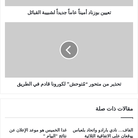
ن
ا
تعيين بوزناد أميناً عاماً جديداً لشبيبة القبائل
د
أ
ت
م
ح
ي
ذ
ن
ي
اً
ر
ع
م
ا
ن
م
م
اً
ت
ج
ح
تحذير من متحور “مُتوحش” لكورونا قادم في الطريق
د
و
ي
ر
د
“
مقالات ذات صلة
اً
مُ
ل
ت
ش
و
ب
ح
الفاف… نادي بارادو واتحاد بلعباس
غدا الخميس هو موعد الإعلان عن
ي
ش
يوقعان على الاتفاقية الثلاثية
نتائج “البيام “