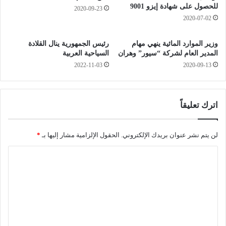
ب
”
للحصول على شهادة إيزو 9001
2020-09-23
ة
ل
2020-07-02
ا
ك
ل
و
وزير الموارد المائية ينهي مهام
رئيس الجمهورية ينال القلادة
ق
ر
المدير العام لشركة “سيور” وهران
السياحية العربية
ب
و
2022-11-03
2020-09-13
ا
ن
ئ
ا
ل
ق
ا
اترك تعليقاً
د
م
ف
لن يتم نشر عنوان بريدك الإلكتروني.
الحقول الإلزامية مشار إليها بـ
*
ي
ا
ا
ل
ل
ط
ت
ر
ي
ع
ق
ل