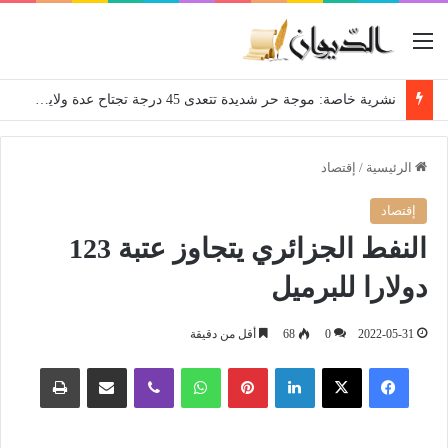
القائمة
نشرية خاصة: موجة حر شديدة تتعدى 45 درجة تجتاح عدة ولايات إلى غاية الاثنين
الرئيسية
/
إقتصاد
إقتصاد
النفط الجزائري يتجاوز عتبة 123
دولارا للبرميل
2022-05-31
0
68
أقل من دقيقة
فيسبوك
‫X
لينكدإن
بينتيريست
واتساب
ڤايبر
مشاركة عبر البريد
طباعة