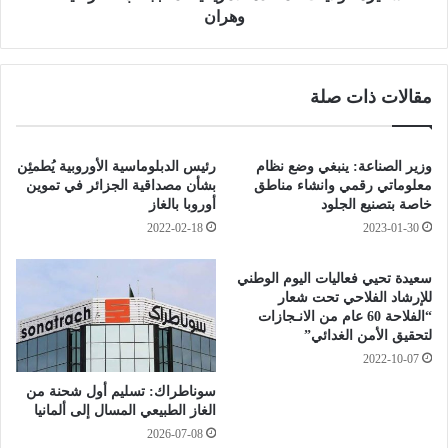
و
ي
وهران
ل
ا
ي
ت
ح
ا
مقالات ذات صلة
و
ل
ل
م
د
ت
و
ح
وزير الصناعة: ينبغي وضع نظام
رئيس الدبلوماسية الأوروبية يُطمئِن
ر
د
معلوماتي رقمي وانشاء مناطق
بشأن مصداقية الجزائر في تموين
و
ة
خاصة بتصنيع الجلود
أوروبا بالغاز
ك
ا
2022-02-18
2023-01-30
ا
ل
ل
أ
سعيدة تحيي فعاليات اليوم الوطني
ا
م
للإرشاد الفلاحي تحت شعار
ت
ر
“الفلاحة 60 عام من الانـجازات
ا
ي
لتحقيق الأمن الغدائي”
ل
ك
2022-10-07
أ
ي
ن
سوناطراك: تسليم أول شحنة من
ة
الغاز الطبيعي المسال إلى ألمانيا
ب
ا
2026-07-08
م