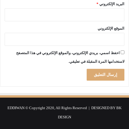
البريد الإلكتروني
*
ض
ة
ب
م
الموقع الإلكتروني
ن
ط
ق
ة
احفظ اسمي، بريدي الإلكتروني، والموقع الإلكتروني في هذا المتصفح
ا
ل
لاستخدامها المرة المقبلة في تعليقي.
م
ت
و
س
ط
EDDIWAN © Copyright 2020, All Rights Reserved | DESIGNED BY
BK
DESIGN