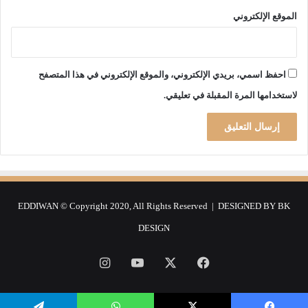
ت
الموقع الإلكتروني
ص
و
ي
ت
احفظ اسمي، بريدي الإلكتروني، والموقع الإلكتروني في هذا المتصفح
ع
ب
لاستخدامها المرة المقبلة في تعليقي.
ر
ا
ل
م
ك
ا
ت
ب
EDDIWAN © Copyright 2020, All Rights Reserved | DESIGNED BY
BK
ا
DESIGN
ل
م
فيسبوك
‫X
‫YouTube
انستقرام
ت
ن
ق
ل