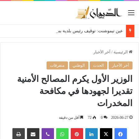
القائمة
عين تيموشنت: توقيف رئيس بلدية بسبب عبارات “مُسيئة”
الرئيسية
/
آخر الأخبار
آخر الأخبار
الحدث
الوطني
متفرقات
الوزير الأول يكرم المصالح الأمنية
تقديرا لجهودها في مكافحة
المخدرات
2026-06-27
0
72
أقل من دقيقة
فيسبوك
‫X
لينكدإن
بينتيريست
واتساب
ڤايبر
مشاركة عبر البريد
طباعة