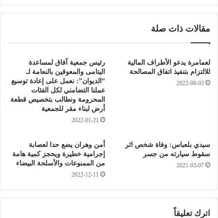
إ
ل
ل
ي
مقالات ذات صلة
ى
ة
د
:
و
ر
لعمامرة يدعو الأطراف المالية
رئيس جمعية آفاق لمساعدة
ا
ا
للالتزام بتنفيذ اتفاق المصالحة
اليتامى والمعوقين بالنعامة لـ
ل
س
“الديوان”: نعمل على إعادة توسيع
2022-09-03
ـ
عملنا التضامني لكل الفئات
ت
المحرومة ونطالب بتخصيص قطعة
3
ك
أرض لبناء مقر للجمعية
2
م
ف
2022-01-21
ا
ي
ل
ك
ا
سيدي بلعباس: وفاة شخص اثر
أمن وهران يضع حدا لعصابة
أ
ل
سقوط سيارته من جسر
إجرامية خطيرة ويحجز كمية هامة
س
ت
من الممنوعات والأسلحة البيضاء
2021-03-07
ا
ح
2022-12-11
ل
ض
ع
ي
ا
ر
ل
اترك تعليقاً
ا