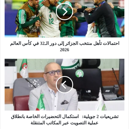
ت
م
ا
ل
ا
ت
ت
أ
احتمالات تأهل منتخب الجزائر إلى دور الـ32 في كأس العالم
ه
2026
ل
م
ت
ن
ش
ت
ر
خ
ي
ب
ع
ا
ي
ل
ا
ج
ت
ز
2
ا
ج
تشريعيات 2 جويلية: استكمال التحضيرات الخاصة بانطلاق
ئ
و
عملية التصويت عبر المكاتب المتنقلة
ر
ي