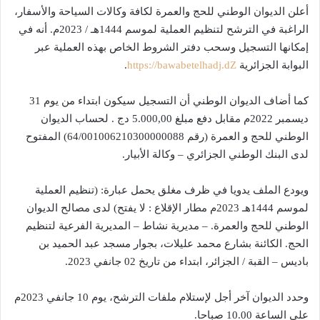
أعلن الديوان الوطني للحج والعمرة لكافة وكالات السياحة والأسفار،
الراغبة في الترشح لتنظيم العملية لموسم 1444هـ / 2023م. أنه في
إمكانها التسجيل وسحب دفتر الشروط الخاص بهذه العملية عبر
البوابة الجزائرية
https://bawabetelhadj.dZ
.
كما أضاف الديوان الوطني أن التسجيل سيكون ابتداء من يوم 31
ديسمبر 2022م مقابل دفع مبلغ 5.000,00 دج . لحساب الديوان
الوطني للحج و العمرة (رقم 64/001006210300000088) المفتوح
لدى البنك الوطني الجزائري – وكالة الأبيار.
ويودع الملف يدويا في ظرف مغلق يحمل عبارة: (تنظيم العملية
لموسم 1444هـ 2023م مطار الإقلاع : لا يفتح) لدى مصالح الديوان
الوطني للحج والعمرة. – مديرية نشاط – المديرية الفرعية لتنظيم
الحج. الكائنة بشارع محمد عليلات، بجوار مسجد عبد الحميد بن
باديس – القبة / الجزائر، ابتداء من تاريخ 02 جانفي 2023.
وحدد الديوان آخر أجل لإستلام ملفات الترشح، يوم 10 جانفي 2023م
على الساعة 10.00 صباحا.