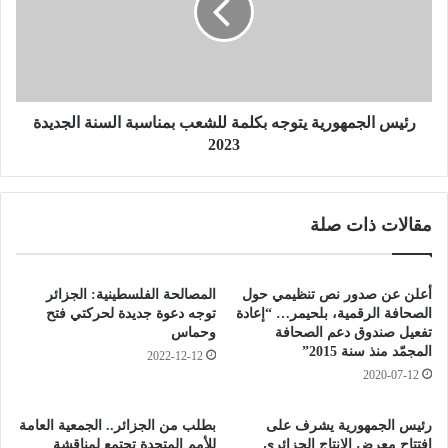
و
ا
ب
ل
ر
ج
د
م
ش
ه
د
و
رئيس الجمهورية يتوجه بكلمة للشعب بمناسبة السنة الجديدة
ي
ر
2023
د
ي
ع
ة
ل
ي
مقالات ذات صلة
ى
ت
ه
و
ذ
ج
ه
ه
أعلن عن صدور نص تنظيمي حول
المصالحة الفلسطينية: الجزائر
ا
ب
الصحافة الرقمية، بلحيمر… “إعادة
توجه دعوة جديدة لحركتي فتح
ل
ك
تفعيل صندوق دعم الصحافة
وحماس
م
المجمّد منذ سنة 2015”
ل
2022-12-12
ن
م
2020-07-12
ا
ة
ط
ل
رئيس الجمهورية يشرف على
بطلب من الجزائر.. الجمعية العامة
ق
ل
افتتاح معرض الإنتاج الجزائري
للأمم المتحدة تجتمع لمناقشة