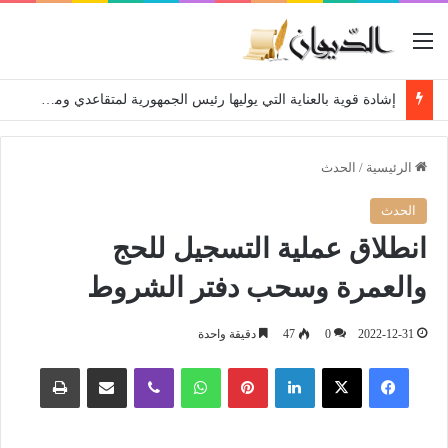
القائمة
إشادة قوية بالعناية التي يوليها رئيس الجمهورية لمتقاعدي ومعطوبي وكبار جرحى الجيش الوطني الشعبي
الرئيسية
/
الحدث
الحدث
انطلاق عملية التسجيل للحج
والعمرة وسحب دفتر الشروط
2022-12-31
0
47
دقيقة واحدة
فيسبوك
‫X
لينكدإن
بينتيريست
واتساب
ڤايبر
مشاركة عبر البريد
طباعة