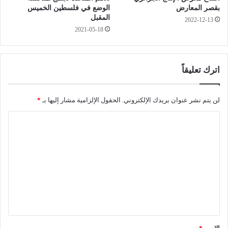
ش
بقصر المعارض
الوضع في فلسطين الخميس
ع
المقبل
2022-12-13
ب
2021-05-18
ب
م
ن
ا
اترك تعليقاً
س
ب
لن يتم نشر عنوان بريدك الإلكتروني.
الحقول الإلزامية مشار إليها بـ
*
ة
ا
ا
ل
س
ل
ن
ت
ة
ع
ا
ل
ل
ج
ي
د
ي
ق
د
*