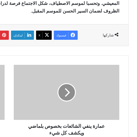
المعيشي. وتحسبا لموسم الاصطياف، شكل الاجتماع فرصة لدراسة ا
الظروف لضمان السير الحسن للموسم المقبل.
شاركها
فيسبوك
‫X
لينكدإن
ع
ا
م
ل
ا
ع
ر
و
ة
د
ي
ة
ن
إ
ف
ل
ي
ى
ا
عمارة ينفي الشائعات بخصوص بلماضي
ا
ل
ل
ويكشف كل شيء