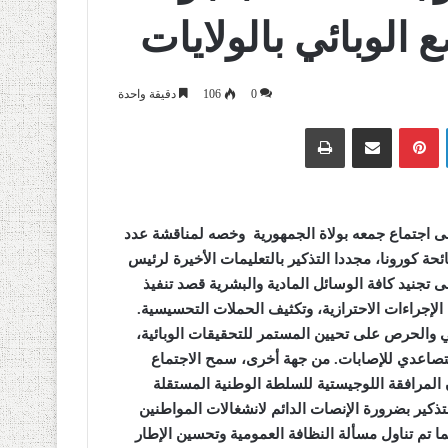
 الوبائي بالولايات
0
106
دقيقة واحدة
لينكدإن
بينتيريست
مشاركة عبر البريد
طباعة
على اجتماع جمعه بولاة الجمهورية وخصه لمناقشة عدد
ائحة كورونا، مجددا التذكير بالتعليمات الأخيرة لرئيس
ى تجنيد كافة الوسائل المادية والبشرية قصد تنفيذ
 الإجراءات الاحترازية، وتكثيف الحملات التحسيسية.
ي
والحرص على تحيين المستمر للتحقيقات الوبائية،
لتصاعدي للإصابات. من جهة أخرى، سمح الاجتماع
لمرافقة اللوجيستية للسلطة الوطنية المستقلة
تذكير بضرورة الإنصات الدائم لانشغالات المواطنين
ما تم تناول مسألة النظافة العمومية وتحسين الإطار