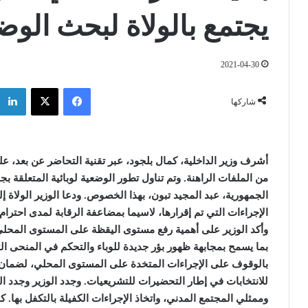
يجتمع بالولاة لبحث الوضع
2021-04-30
فيسبوك
‫X
شاركها
أشرف وزير الداخلية، كمال بلجود، عبر تقنية التحاضر عن بعد، 
من الملفات الراهنة.
وتم تناول تطور الوضعية لوبائية المتعلقة بج
الجمهورية، عبد المجيد تبون، بهذا الخصوص. ودعا الوزير الولاة إل
الإجراءات التي تم إقرارها، لاسيما بمضاعفة الرقابة لمدى احترام
وأكد الوزير على أهمية رفع مستوى اليقظة على المستوى المحل
بما يسمح بمجابهة ظهور بؤر جديدة للوباء والتحكم في المنحى ا
بالوقوف على الإجراءات المتخدة على المستوى المحلي، لضمان ا
للانتخابات في إطار التحضيرات للتشريعيات. وجدد الوزير وجدد ال
وممثلي المجتمع المدني، واتخاذ الإجراءات الكفيلة بالتكفل بها. ك